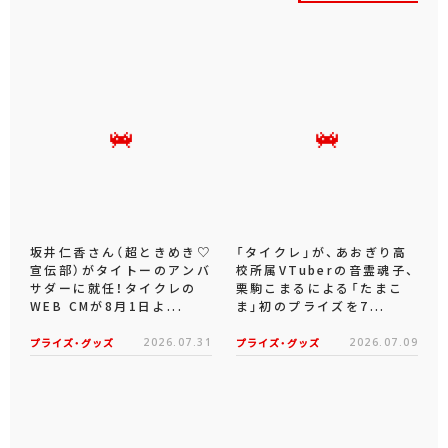
坂井仁香さん（超ときめき♡
「タイクレ」が、あおぎり高
宣伝部）がタイトーのアンバ
校所属VTuberの音霊魂子、
サダーに就任！タイクレの
栗駒こまるによる「たまこ
WEB CMが8月1日よ...
ま」初のプライズを7...
プライズ・グッズ
2026.07.31
プライズ・グッズ
2026.07.09