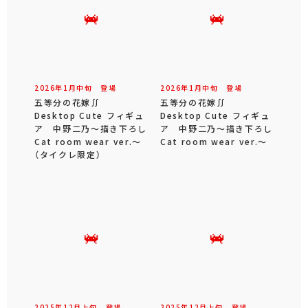
2026年
1
月
中旬
登場
2026年
1
月
中旬
登場
五等分の花嫁∬
五等分の花嫁∬
Desktop Cute フィギュ
Desktop Cute フィギュ
ア 中野二乃～描き下ろし
ア 中野二乃～描き下ろし
Cat room wear ver.～
Cat room wear ver.～
（タイクレ限定）
2025年
12
月
上旬
登場
2025年
12
月
上旬
登場