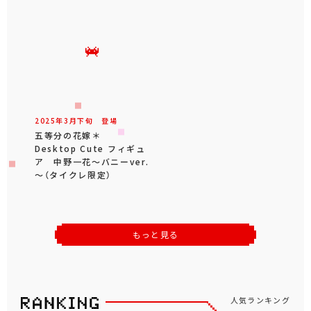
2025年
3
月
下旬
登場
五等分の花嫁＊
Desktop Cute フィギュ
ア 中野一花～バニーver.
～（タイクレ限定）
もっと見る
人気ランキング