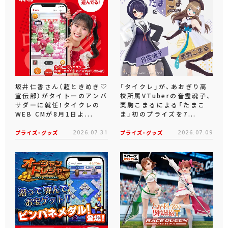
坂井仁香さん（超ときめき♡
「タイクレ」が、あおぎり高
宣伝部）がタイトーのアンバ
校所属VTuberの音霊魂子、
サダーに就任！タイクレの
栗駒こまるによる「たまこ
WEB CMが8月1日よ...
ま」初のプライズを7...
プライズ・グッズ
2026.07.31
プライズ・グッズ
2026.07.09