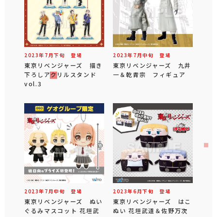
2023年
7
月
下旬
登場
2023年
7
月
中旬
登場
東京リベンジャーズ 描き
東京リベンジャーズ 九井
下ろしアクリルスタンド
一＆乾青宗 フィギュア
vol.3
2023年
7
月
中旬
登場
2023年
6
月
下旬
登場
東京リベンジャーズ ぬい
東京リベンジャーズ はこ
ぐるみマスコット 花垣武
ぬい 花垣武道＆佐野万次