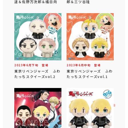
道＆佐野万次郎＆橘日向
郎＆三ツ谷隆
2023年
6
月
下旬
登場
2023年
6
月
中旬
登場
東京リベンジャーズ ふわ
東京リベンジャーズ ふわ
たっちスクイーズvol.2
たっちスクイーズvol.1