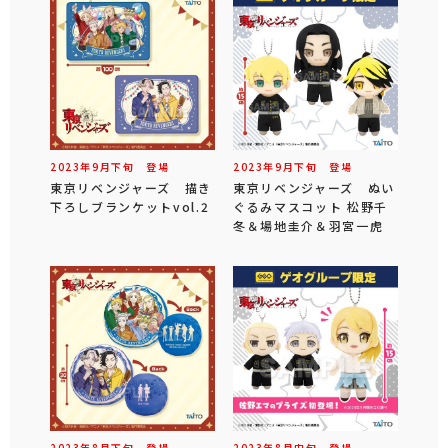
2023年
9
月
下旬
登場
2023年
9
月
下旬
登場
東京リベンジャーズ 描き
東京リベンジャーズ ぬい
下ろしブランケットvol.2
ぐるみマスコット 松野千
冬＆場地圭介＆羽宮一虎
2023年
8
月
下旬
登場
2023年
8
月
中旬
登場