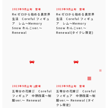
2023年
9
月
上旬
登場
2023年
9
月
上旬
登場
Re:ゼロから始める異世界
Re:ゼロから始める異世界
生活 Coreful フィギュ
生活 Coreful フィギュ
ア レム～Memory
ア レム～Memory
Snow わんこver.～
Snow わんこver.～
Renewal
Renewal(タイクレ限定)
2023年
9
月
上旬
登場
2023年
9
月
上旬
登場
五等分の花嫁∬ Coreful
五等分の花嫁∬ Coreful
フィギュア 中野四葉～制
フィギュア 中野四葉～制
服ver.～ Renewal
服ver.～ Renewal (タイ
クレ限定)