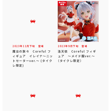
2023年
11
月
下旬
登場
2023年
9
月
下旬
登場
魔女の旅々 Coreful フ
洛天依 Coreful フィギ
ィギュア イレイナ～ニッ
ュア ～メイド服ver.～
トセーターver.～ (タイク
（タイクレ限定）
レ限定)