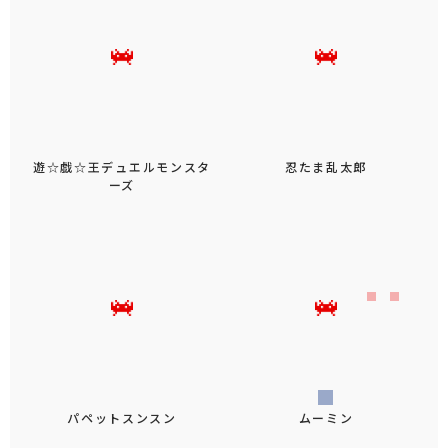
遊☆戯☆王デュエルモンスタ
忍たま乱太郎
ーズ
パペットスンスン
ムーミン