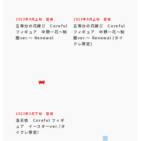
2023年
9
月
上旬
登場
2023年
9
月
上旬
登場
五等分の花嫁∬ Coreful
五等分の花嫁∬ Coreful
フィギュア 中野一花～制
フィギュア 中野一花～制
服ver.～ Renewal
服ver.～ Renewal (タイ
クレ限定)
2023年
3
月
下旬
登場
洛天依 Coreful フィギ
ュア イースターver.（タ
イクレ限定）