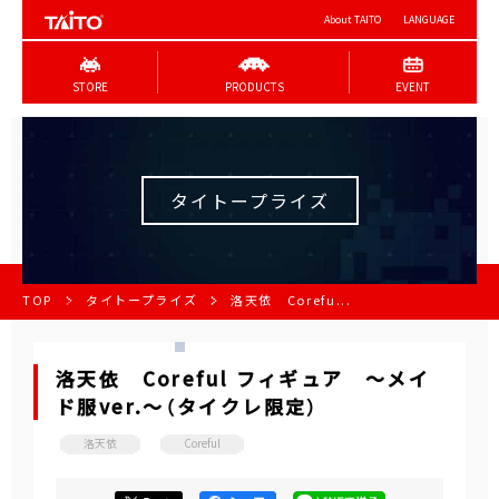
About TAITO
LANGUAGE
STORE
PRODUCTS
EVENT
タイトープライズ
TOP
タイトープライズ
洛天依 Corefu...
洛天依 Coreful フィギュア ～メイ
ド服ver.～（タイクレ限定）
洛天依
Coreful