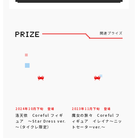
関連プライズ
2024年
10
月
下旬
登場
2023年
11
月
下旬
登場
洛天依 Coreful フィギ
魔女の旅々 Coreful フ
ュア ～Star Dress ver.
ィギュア イレイナ～ニッ
～（タイクレ限定）
トセーターver.～