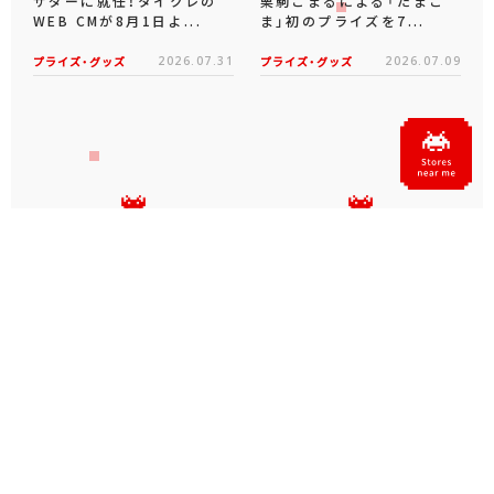
サダーに就任！タイクレの
栗駒こまるによる「たまこ
WEB CMが8月1日よ...
ま」初のプライズを7...
プライズ・グッズ
2026.07.31
プライズ・グッズ
2026.07.09
タイクレの「タイトーオンラ
タイトーくじオンライン -
インメダル」に潜って弾んで
Plus- に「とある科学の超
お宝ゲット！ピンパネル型メ
電磁砲T」くじが6月19日
ダルゲーム「オーシャン...
（金）登場！
プライズ・グッズ
2026.06.25
プライズ・グッズ
2026.06.12