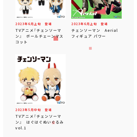
2023年
6
月
上旬
登場
2023年
6
月
上旬
登場
TVアニメ『チェンソーマ
チェンソーマン Aerial
ン』 ボールチェーンマス
フィギュア パワー
コット
2023年
5
月
中旬
登場
TVアニメ『チェンソーマ
ン』 はぐはぐぬいぐるみ
vol.1