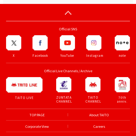
Official SNS
X
Facebook
YouTube
Instagram
note
Official Live Channels / Archive
ZUNTATA
TAITO
70th
TAITO LIVE
CHANNEL
CHANNEL
anniv.
TOP PAGE
About TAITO
Corporate View
Careers