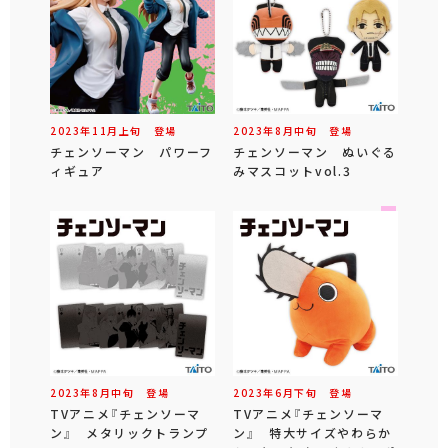
2023年
11
月
上旬
登場
2023年
8
月
中旬
登場
チェンソーマン パワーフ
チェンソーマン ぬいぐる
ィギュア
みマスコットvol.3
2023年
8
月
中旬
登場
2023年
6
月
下旬
登場
TVアニメ『チェンソーマ
TVアニメ『チェンソーマ
ン』 メタリックトランプ
ン』 特大サイズやわらか