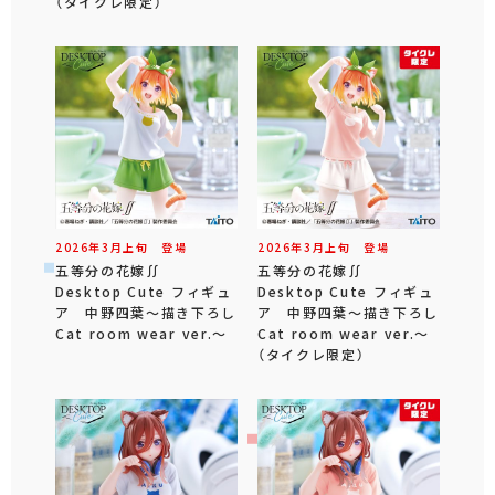
（タイクレ限定）
2026年
3
月
上旬
登場
2026年
3
月
上旬
登場
五等分の花嫁∬
五等分の花嫁∬
Desktop Cute フィギュ
Desktop Cute フィギュ
ア 中野四葉～描き下ろし
ア 中野四葉～描き下ろし
Cat room wear ver.～
Cat room wear ver.～
（タイクレ限定）