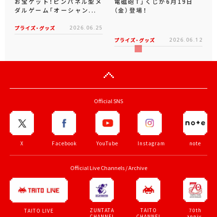
お宝ゲット！ピンパネル型メ
電磁砲T」くじが6月19日
ダルゲーム「オーシャン...
（金）登場！
プライズ・グッズ
2026.06.25
プライズ・グッズ
2026.06.12
Official SNS
X
Facebook
YouTube
Instagram
note
Official Live Channels / Archive
ZUNTATA
TAITO
70th
TAITO LIVE
CHANNEL
CHANNEL
anniv.