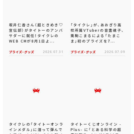
坂井仁香さん（超ときめき♡
「タイクレ」が、あおぎり高
宣伝部）がタイトーのアンバ
校所属VTuberの音霊魂子、
サダーに就任！タイクレの
栗駒こまるによる「たまこ
WEB CMが8月1日よ...
ま」初のプライズを7...
プライズ・グッズ
2026.07.31
プライズ・グッズ
2026.07.09
タイクレの「タイトーオンラ
タイトーくじオンライン -
インメダル」に潜って弾んで
Plus- に「とある科学の超