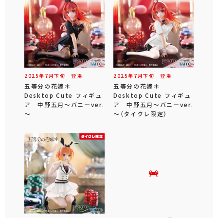
2025年
7
月
下旬
登場
2025年
7
月
下旬
登場
五等分の花嫁＊
五等分の花嫁＊
Desktop Cute フィギュ
Desktop Cute フィギュ
ア 中野五月～バニーver.
ア 中野五月～バニーver.
～
～（タイクレ限定）