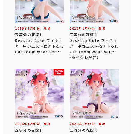
2026年
2
月
中旬
登場
2026年
2
月
中旬
登場
五等分の花嫁∬
五等分の花嫁∬
Desktop Cute フィギュ
Desktop Cute フィギュ
ア 中野三玖～描き下ろし
ア 中野三玖～描き下ろし
Cat room wear ver.～
Cat room wear ver.～
（タイクレ限定）
2026年
1
月
中旬
登場
2026年
1
月
中旬
登場
五等分の花嫁∬
五等分の花嫁∬