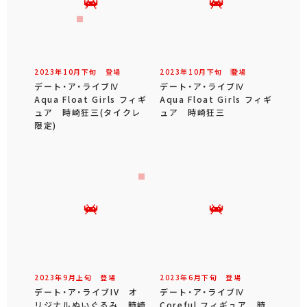
2023年
10
月
下旬
登場
2023年
10
月
下旬
登場
デート・ア・ライブⅣ
デート・ア・ライブⅣ
Aqua Float Girls フィギ
Aqua Float Girls フィギ
ュア 時崎狂三(タイクレ
ュア 時崎狂三
限定)
2023年
9
月
上旬
登場
2023年
6
月
下旬
登場
デート・ア・ライブIV オ
デート・ア・ライブⅣ
リジナルぬいぐるみ 時崎
Coreful フィギュア 時