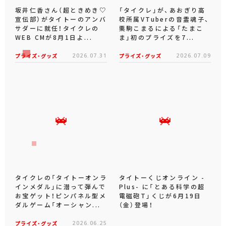
坂井仁香さん（超ときめき♡
「タイクレ」が、あおぎり高
宣伝部）がタイトーのアンバ
校所属VTuberの音霊魂子、
サダーに就任！タイクレの
栗駒こまるによる「たまこ
WEB CMが8月1日よ...
ま」初のプライズを7...
プライズ・グッズ
2026.07.31
プライズ・グッズ
2026.07.09
タイクレの「タイトーオンラ
タイトーくじオンライン -
インメダル」に潜って弾んで
Plus- に「とある科学の超
お宝ゲット！ピンパネル型メ
電磁砲T」くじが6月19日
ダルゲーム「オーシャン...
（金）登場！
プライズ・グッズ
2026.06.25