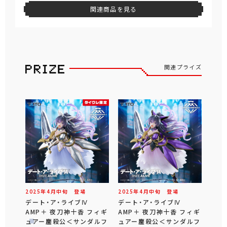
関連商品を見る
関連プライズ
2025年
4
月
中旬
登場
2025年
4
月
中旬
登場
デート・ア・ライブⅣ
デート・ア・ライブⅣ
AMP＋ 夜刀神十香 フィギ
AMP＋ 夜刀神十香 フィギ
ュアー鏖殺公＜サンダルフ
ュアー鏖殺公＜サンダルフ