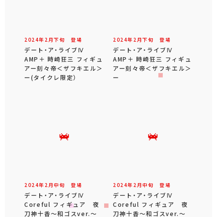
2024年
2
月
下旬
登場
2024年
2
月
下旬
登場
デート・ア・ライブⅣ
デート・ア・ライブⅣ
AMP＋ 時崎狂三 フィギュ
AMP＋ 時崎狂三 フィギュ
アー刻々帝＜ザフキエル＞
アー刻々帝＜ザフキエル＞
ー(タイクレ限定）
ー
2024年
2
月
中旬
登場
2024年
2
月
中旬
登場
デート・ア・ライブⅣ
デート・ア・ライブⅣ
Coreful フィギュア 夜
Coreful フィギュア 夜
刀神十香～和ゴスver.～
刀神十香～和ゴスver.～