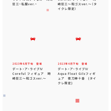
狂三~私服ver.~
崎狂三～和ゴスver.～（タ
イクレ限定）
2023年
6
月
下旬
登場
2023年
4
月
下旬
登場
デート・ア・ライブⅣ
デート・ア・ライブⅣ
Coreful フィギュア 時
Aqua Float Gilsフィギ
崎狂三～和ゴスver.～
ュア 夜刀神十香 (タイ
クレ限定)