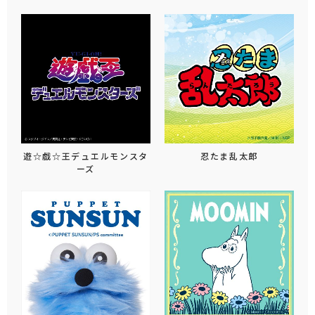
遊☆戯☆王デュエルモンスタ
忍たま乱太郎
ーズ