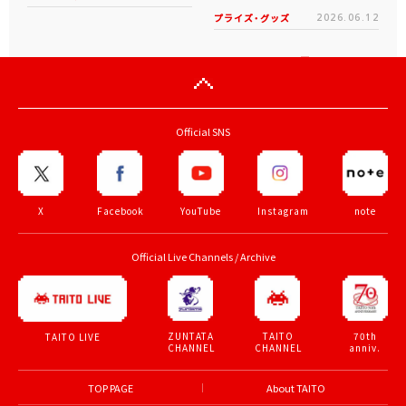
プライズ・グッズ
2026.06.12
Official SNS
X
Facebook
YouTube
Instagram
note
Official Live Channels / Archive
ZUNTATA
TAITO
70th
TAITO LIVE
CHANNEL
CHANNEL
anniv.
TOP PAGE
About TAITO