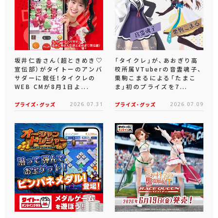
坂井仁香さん（超ときめき♡
「タイクレ」が、あおぎり高
宣伝部）がタイトーのアンバ
校所属VTuberの音霊魂子、
サダーに就任！タイクレの
栗駒こまるによる「たまこ
WEB CMが8月1日よ...
ま」初のプライズを7...
プライズ・グッズ
2026.07.31
プライズ・グッズ
2026.07.09