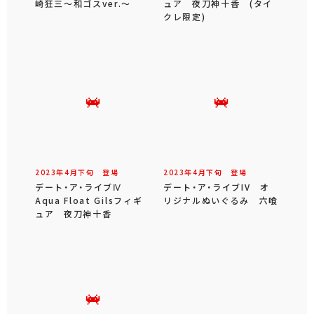
崎狂三～和ゴスver.～
ュア 夜刀神十香 (タイ
クレ限定)
2023年
4
月
下旬
登場
2023年
4
月
下旬
登場
デート・ア・ライブⅣ
デート・ア・ライブIV オ
Aqua Float Gilsフィギ
リジナルぬいぐるみ 六喰
ュア 夜刀神十香