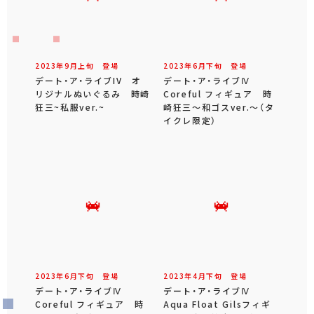
2023年
9
月
上旬
登場
2023年
6
月
下旬
登場
デート・ア・ライブIV オ
デート・ア・ライブⅣ
リジナルぬいぐるみ 時崎
Coreful フィギュア 時
狂三~私服ver.~
崎狂三～和ゴスver.～（タ
イクレ限定）
2023年
6
月
下旬
登場
2023年
4
月
下旬
登場
デート・ア・ライブⅣ
デート・ア・ライブⅣ
Coreful フィギュア 時
Aqua Float Gilsフィギ