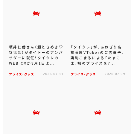
坂井仁香さん（超ときめき♡
「タイクレ」が、あおぎり高
宣伝部）がタイトーのアンバ
校所属VTuberの音霊魂子、
サダーに就任！タイクレの
栗駒こまるによる「たまこ
WEB CMが8月1日よ...
ま」初のプライズを7...
プライズ・グッズ
2026.07.31
プライズ・グッズ
2026.07.09