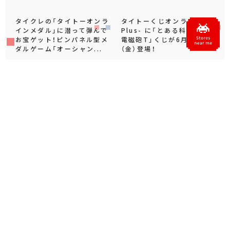
タイクレの「タイトーオンラ
タイトーくじオンライン -
インメダル」に潜って弾んで
Plus- に「とある科学の超
お宝ゲット！ピンパネル型メ
電磁砲T」くじが6月19日
ダルゲーム「オーシャン...
（金）登場！
プライズ・グッズ
2026.06.25
プライズ・グッズ
2026.06.12
Official SNS
X
Facebook
YouTube
Instagram
note
Official Live Channels / Archive