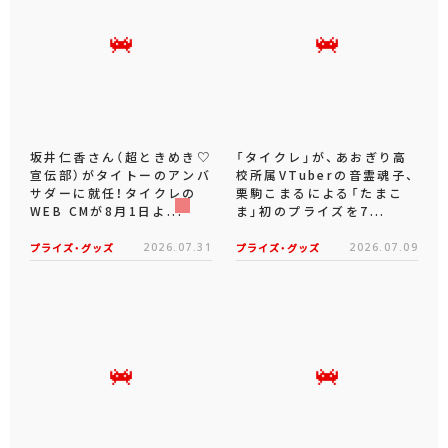
坂井仁香さん（超ときめき♡
「タイクレ」が、あおぎり高
宣伝部）がタイトーのアンバ
校所属VTuberの音霊魂子、
サダーに就任！タイクレの
栗駒こまるによる「たまこ
WEB CMが8月1日よ...
ま」初のプライズを7...
プライズ・グッズ
2026.07.31
プライズ・グッズ
2026.07.09