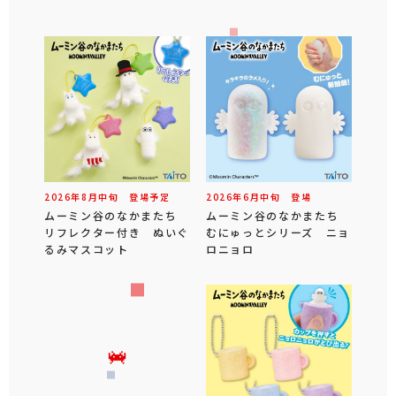
2026年
8
月
中旬
登場予定
2026年
6
月
中旬
登場
ムーミン谷のなかまたち
ムーミン谷のなかまたち
リフレクター付き ぬいぐ
むにゅっとシリーズ ニョ
るみマスコット
ロニョロ