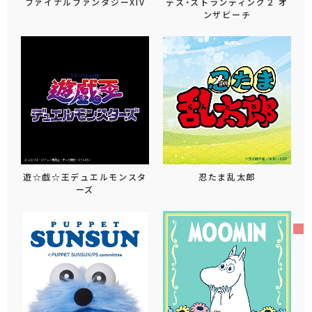
ファイナルファンタジーXIV
デス・ストランディング２ オ
ンザビーチ
遊☆戯☆王デュエルモンスタ
忍たま乱太郎
ーズ