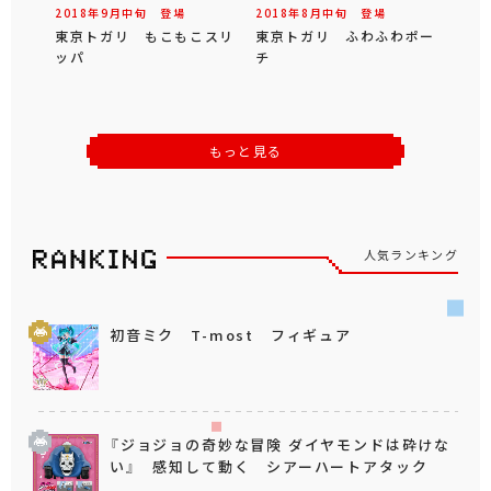
2018年
9
月
中旬
登場
2018年
8
月
中旬
登場
東京トガリ もこもこスリ
東京トガリ ふわふわポー
ッパ
チ
もっと見る
人気ランキング
初音ミク T-most フィギュア
『ジョジョの奇妙な冒険 ダイヤモンドは砕けな
い』 感知して動く シアーハートアタック