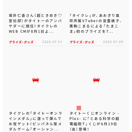
坂井仁香さん（超ときめき♡
「タイクレ」が、あおぎり高
宣伝部）がタイトーのアンバ
校所属VTuberの音霊魂子、
サダーに就任！タイクレの
栗駒こまるによる「たまこ
WEB CMが8月1日よ...
ま」初のプライズを7...
プライズ・グッズ
2026.07.31
プライズ・グッズ
2026.07.09
タイクレの「タイトーオンラ
タイトーくじオンライン -
インメダル」に潜って弾んで
Plus- に「とある科学の超
お宝ゲット！ピンパネル型メ
電磁砲T」くじが6月19日
ダルゲーム「オーシャン...
（金）登場！