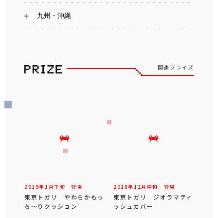
九州・沖縄
関連プライズ
2019年
1
月
下旬
登場
2018年
12
月
中旬
登場
東京トガリ やわらかもっ
東京トガリ ジオラマティ
ち～りクッション
ッシュカバー