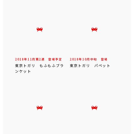
2018年
11
月第
2
週 登場予定
2018年
10
月
中旬
登場
東京トガリ もふもふブラ
東京トガリ パペット
ンケット