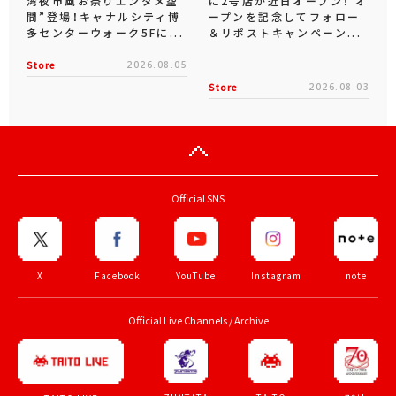
湾夜市風お祭りエンタメ空
に2号店が近日オープン！ オ
間”登場！キャナルシティ博
ープンを記念してフォロー
多センターウォーク5Fに...
＆リポストキャンペーン...
Store
2026.08.05
Store
2026.08.03
Official SNS
X
Facebook
YouTube
Instagram
note
Official Live Channels / Archive