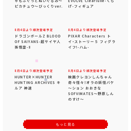
ゃもふぐっとぬいぐるみ～
EVOLVE Clearluxe-くら
ピカチュウ～びっくりver.
げ-フィギュア
8月4日より順次登場予定
8月4日より順次登場予定
ドラゴンボールZ BLOOD
PIXAR Characters ト
OF SAIYANS-超サイヤ人
イ・ストーリー５ フィグラ
孫悟空-Ⅱ
イフ!-ハム-
8月4日より順次登場予定
8月4日より順次登場予定
HUNTER×HUNTER
映画クレヨンしんちゃん
HUNTING ARCHIVES キ
奇々怪々！オラの妖怪バケ
ルア 神速
～ション おおきな
SOFVIMATES～野原しん
のすけ～
もっと見る