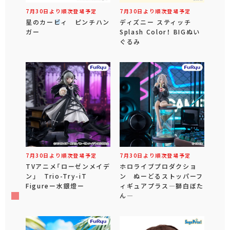
7月30日より順次登場予定
7月30日より順次登場予定
星のカービィ ピンチハン
ディズニー スティッチ
ガー
Splash Color！ BIGぬい
ぐるみ
7月30日より順次登場予定
7月30日より順次登場予定
TVアニメ「ローゼンメイデ
ホロライブプロダクショ
ン」 Trio-Try-iT
ン ぬーどるストッパーフ
Figureー水銀燈ー
ィギュアプラス―獅白ぼた
ん―