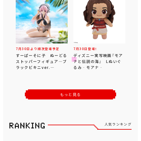
7月30日より順次登場予定
7月30日登場！
すーぱーそに子 ぬーどる
ディズニー実写映画『モア
ストッパーフィギュア―ブ
ナと伝説の海』 Lぬいぐ
ラックビキニver.―
るみ‐モアナ‐
もっと見る
人気ランキング