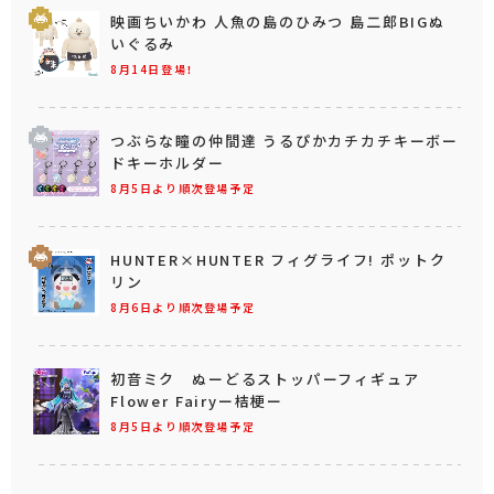
映画ちいかわ 人魚の島のひみつ 島二郎BIGぬ
いぐるみ
8月14日登場！
つぶらな瞳の仲間達 うるぴかカチカチキーボー
ドキーホルダー
8月5日より順次登場予定
HUNTER×HUNTER フィグライフ! ポットク
リン
8月6日より順次登場予定
初音ミク ぬーどるストッパーフィギュア
Flower Fairyー桔梗ー
8月5日より順次登場予定