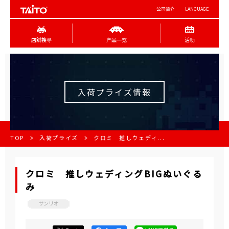
公司简介
LANGUAGE
店舖搜寻
产品一览
活动
入荷プライズ情報
TOP
入荷プライズ
クロミ 推しウェディ...
クロミ 推しウェディングBIGぬいぐる
み
サンリオ