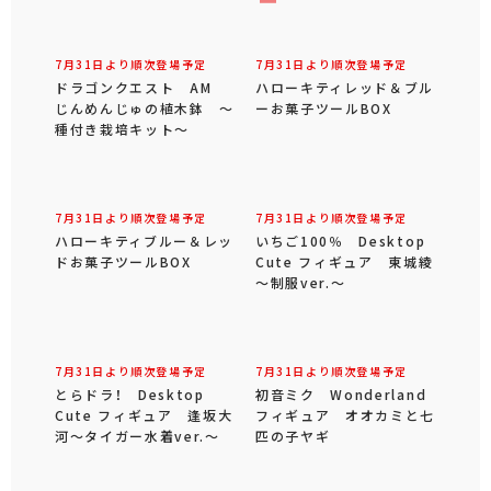
7月31日より順次登場予定
7月31日より順次登場予定
ドラゴンクエスト AM
ハローキティレッド＆ブル
じんめんじゅの植木鉢 ～
ーお菓子ツールBOX
種付き栽培キット～
7月31日より順次登場予定
7月31日より順次登場予定
ハローキティブルー＆レッ
いちご100％ Desktop
ドお菓子ツールBOX
Cute フィギュア 東城綾
～制服ver.～
7月31日より順次登場予定
7月31日より順次登場予定
とらドラ！ Desktop
初音ミク Wonderland
Cute フィギュア 逢坂大
フィギュア オオカミと七
河～タイガー水着ver.～
匹の子ヤギ