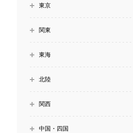
東京
関東
東海
北陸
関西
中国・四国