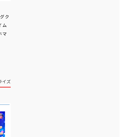
ッグク
イム
ホマ
ライズ