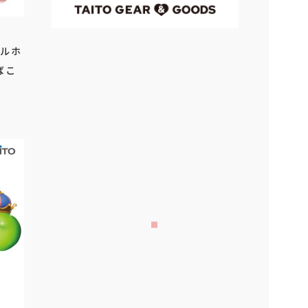
オルホ
ばこ