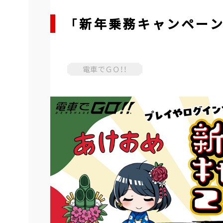
「新年乗務キャンペーン2
電車でＧＯ！！