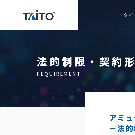
タイ
法的制限・契約
お問い合わ
REQUIREMENT
タイトーのミッション
事業紹介
アミュ
企業情報
アミュ
エンタ
－法的
役員紹介
ゲーム