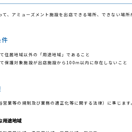
健康経営
ャンダイジング事業
って、アミューズメント施設を出店できる場所、できない場所
カスハラ対応方針
インビジネス事業
カルサポート事業
プライバシーポリシー
条件
利用規約
て住居地域以外の「用途地域」であること
て保護対象施設が出店施設から100ｍ以内に存在しないこと
限
俗営業等の規制及び業務の適正化等に関する法律）に準じます
な用途地域