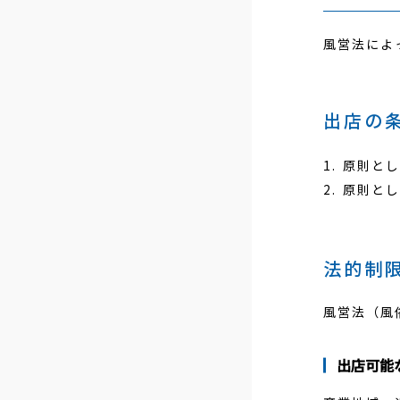
沿革
マーチ
風営法によ
アクセス
オンラ
会社案内（PDF）
テクニ
出店の
ニュースリリース
原則とし
原則とし
法的制
風営法（風
出店可能