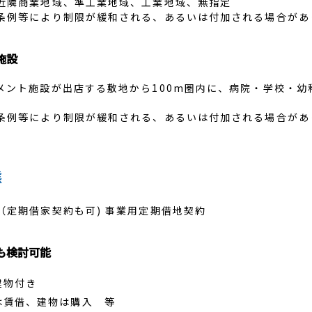
近隣商業地域、準工業地域、工業地域、無指定
条例等により制限が緩和される、あるいは付加される場合があ
施設
メント施設が出店する敷地から100m圏内に、病院・学校・幼
。
条例等により制限が緩和される、あるいは付加される場合があ
態
（定期借家契約も可) 事業用定期借地契約
も検討可能
建物付き
は賃借、建物は購入 等