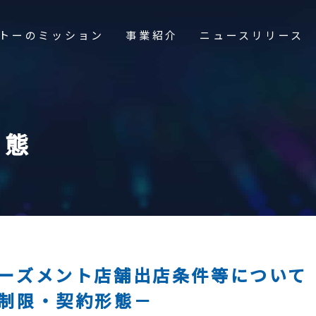
トーのミッション
事業紹介
ニュースリリース
形態
せ
採用情報
アルバイト募集
ーズメント施設事業
ーズメント店舗出店条件等について
メ施設事業
電子公告
制限・契約形態－
開発事業