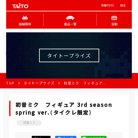
有關TAITO
語言
店舖搜尋
產品一覽
活動
タイトープライズ
TOP
タイトープライズ
初音ミク フィギュア...
初音ミク フィギュア 3rd season
spring ver.（タイクレ限定）
初音ミク