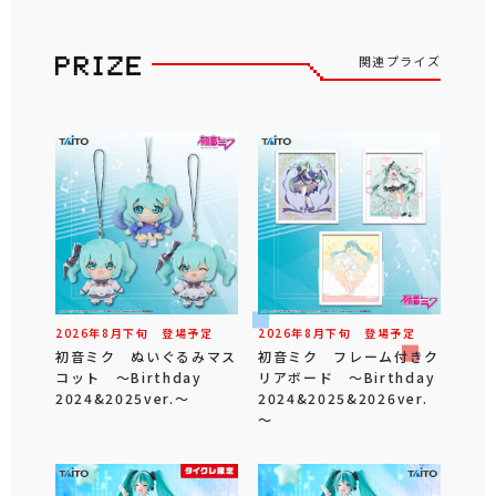
関連プライズ
2026年
8
月
下旬
登場予定
2026年
8
月
下旬
登場予定
初音ミク ぬいぐるみマス
初音ミク フレーム付きク
コット ～Birthday
リアボード ～Birthday
2024&2025ver.～
2024&2025&2026ver.
～