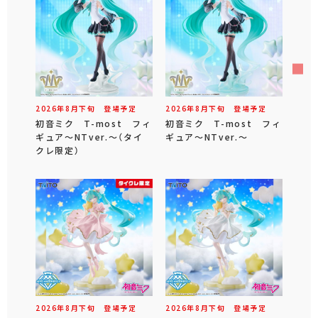
2026年
8
月
下旬
登場予定
2026年
8
月
下旬
登場予定
初音ミク T-most フィ
初音ミク T-most フィ
ギュア～NTver.～（タイ
ギュア～NTver.～
クレ限定）
2026年
8
月
下旬
登場予定
2026年
8
月
下旬
登場予定