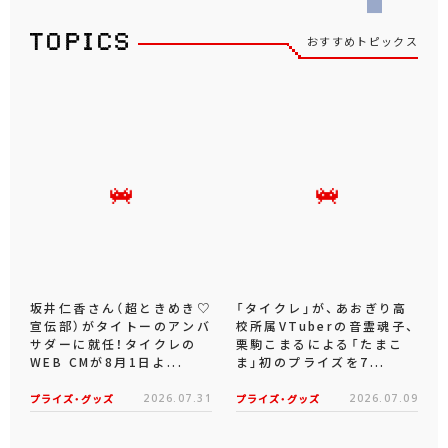
おすすめトピックス
坂井仁香さん（超ときめき♡
「タイクレ」が、あおぎり高
宣伝部）がタイトーのアンバ
校所属VTuberの音霊魂子、
サダーに就任！タイクレの
栗駒こまるによる「たまこ
WEB CMが8月1日よ...
ま」初のプライズを7...
プライズ・グッズ
2026.07.31
プライズ・グッズ
2026.07.09