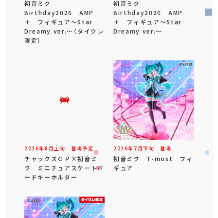
初音ミク
初音ミク
Birthday2026 AMP
Birthday2026 AMP
＋ フィギュア～Star
＋ フィギュア～Star
Dreamy ver.～（タイクレ
Dreamy ver.～
限定）
2026年
8
月
上旬
登場予定
2026年
7
月
下旬
登場
チャックスＧＰ×初音ミ
初音ミク T-most フィ
ク ミニチュアスケートボ
ギュア
ードキーホルダー