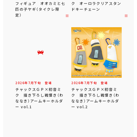
フィギュア オオカミと七
ク オーロラクリアスタン
匹の子ヤギ（タイクレ限
ドキーチェーン
定）
2026年
7
月
下旬
登場
2026年
7
月
下旬
登場
チャックスＧＰ×初音ミ
チャックスＧＰ×初音ミ
ク 描き下ろし戦慄き（わ
ク 描き下ろし戦慄き（わ
ななき）アームキーホルダ
ななき）アームキーホルダ
ー vol.1
ー vol.2