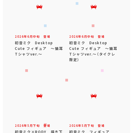
2026年
6
月
中旬
登場
2026年
6
月
中旬
登場
初音ミク Desktop
初音ミク Desktop
Cute フィギュア ～猫耳
Cute フィギュア ～猫耳
Tシャツver.～
Tシャツver.～（タイクレ
限定）
2026年
5
月
下旬
登場
2026年
5
月
下旬
登場
初音ミク×RODY 描き下
初音ミク フィギュア