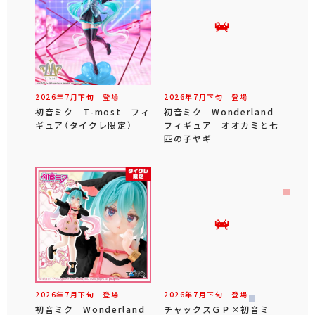
2026年
7
月
下旬
登場
2026年
7
月
下旬
登場
初音ミク T-most フィ
初音ミク Wonderland
ギュア（タイクレ限定）
フィギュア オオカミと七
匹の子ヤギ
2026年
7
月
下旬
登場
2026年
7
月
下旬
登場
初音ミク Wonderland
チャックスＧＰ×初音ミ