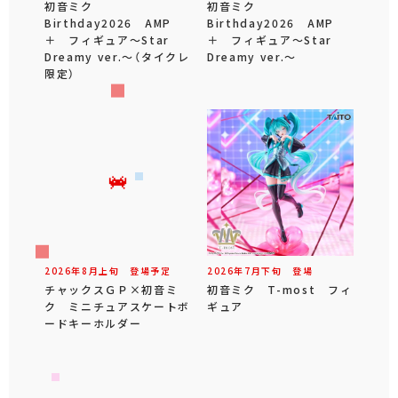
初音ミク
初音ミク
Birthday2026 AMP
Birthday2026 AMP
＋ フィギュア～Star
＋ フィギュア～Star
Dreamy ver.～（タイクレ
Dreamy ver.～
限定）
2026年
8
月
上旬
登場予定
2026年
7
月
下旬
登場
チャックスＧＰ×初音ミ
初音ミク T-most フィ
ク ミニチュアスケートボ
ギュア
ードキーホルダー