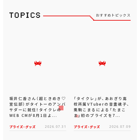
おすすめトピックス
坂井仁香さん（超ときめき♡
「タイクレ」が、あおぎり高
宣伝部）がタイトーのアンバ
校所属VTuberの音霊魂子、
サダーに就任！タイクレの
栗駒こまるによる「たまこ
WEB CMが8月1日よ...
ま」初のプライズを7...
プライズ・グッズ
2026.07.31
プライズ・グッズ
2026.07.09