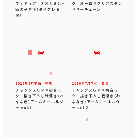
フィギュア オオカミと七
ク オーロラクリアスタン
匹の子ヤギ（タイクレ限
ドキーチェーン
定）
2026年
7
月
下旬
登場
2026年
7
月
下旬
登場
チャックスＧＰ×初音ミ
チャックスＧＰ×初音ミ
ク 描き下ろし戦慄き（わ
ク 描き下ろし戦慄き（わ
ななき）アームキーホルダ
ななき）アームキーホルダ
ー vol.1
ー vol.2