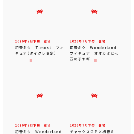
2026年
7
月
下旬
登場
2026年
7
月
下旬
登場
初音ミク T-most フィ
初音ミク Wonderland
ギュア（タイクレ限定）
フィギュア オオカミと七
匹の子ヤギ
2026年
7
月
下旬
登場
2026年
7
月
下旬
登場
初音ミク Wonderland
チャックスＧＰ×初音ミ