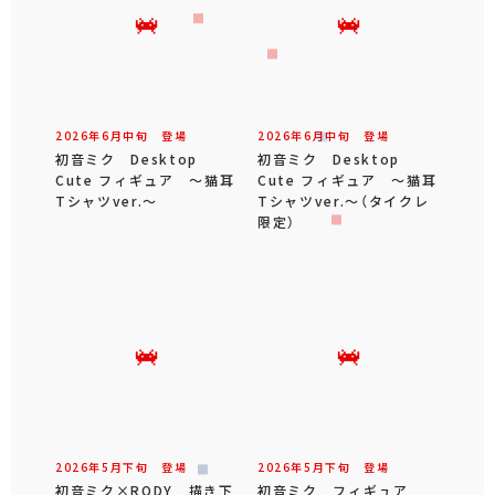
2026年
6
月
中旬
登場
2026年
6
月
中旬
登場
初音ミク Desktop
初音ミク Desktop
Cute フィギュア ～猫耳
Cute フィギュア ～猫耳
Tシャツver.～
Tシャツver.～（タイクレ
限定）
2026年
5
月
下旬
登場
2026年
5
月
下旬
登場
初音ミク×RODY 描き下
初音ミク フィギュア