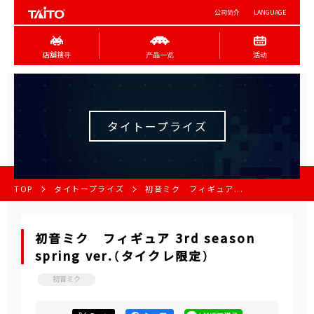
公司简介
LANGUAGE
店舖搜寻
产品一览
活动
タイトープライズ
TOP
タイトープライズ
初音ミク フィギュア...
初音ミク フィギュア 3rd season
spring ver.（タイクレ限定）
初音ミク