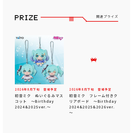
関連プライズ
2026年
8
月
下旬
登場予定
2026年
8
月
下旬
登場予定
初音ミク ぬいぐるみマス
初音ミク フレーム付きク
コット ～Birthday
リアボード ～Birthday
2024&2025ver.～
2024&2025&2026ver.
～