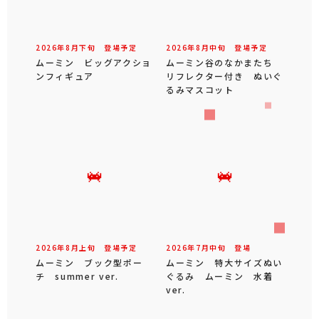
2026年
8
月
下旬
登場予定
2026年
8
月
中旬
登場予定
ムーミン ビッグアクショ
ムーミン谷のなかまたち
ンフィギュア
リフレクター付き ぬいぐ
るみマスコット
2026年
8
月
上旬
登場予定
2026年
7
月
中旬
登場
ムーミン ブック型ポー
ムーミン 特大サイズぬい
チ summer ver.
ぐるみ ムーミン 水着
ver.