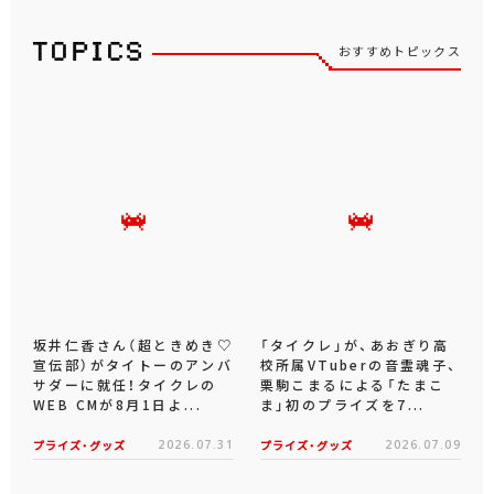
おすすめトピックス
坂井仁香さん（超ときめき♡
「タイクレ」が、あおぎり高
宣伝部）がタイトーのアンバ
校所属VTuberの音霊魂子、
サダーに就任！タイクレの
栗駒こまるによる「たまこ
WEB CMが8月1日よ...
ま」初のプライズを7...
プライズ・グッズ
2026.07.31
プライズ・グッズ
2026.07.09