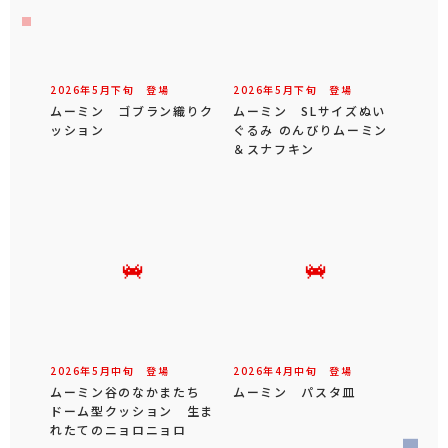
2026年
5
月
下旬
登場
2026年
5
月
下旬
登場
ムーミン ゴブラン織りク
ムーミン SLサイズぬい
ッション
ぐるみ のんびりムーミン
＆スナフキン
2026年
5
月
中旬
登場
2026年
4
月
中旬
登場
ムーミン谷のなかまたち
ムーミン パスタ皿
ドーム型クッション 生ま
れたてのニョロニョロ