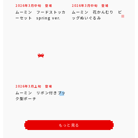
2026年
3
月
中旬
登場
2026年
3
月
中旬
登場
ムーミン フードストッカ
ムーミン 花かんむり ビ
ーセット spring ver.
ッグぬいぐるみ
2026年
3
月
上旬
登場
ムーミン リボン付きブッ
ク型ポーチ
もっと見る