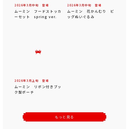
2026年
3
月
中旬
登場
2026年
3
月
中旬
登場
ムーミン フードストッカ
ムーミン 花かんむり ビ
ーセット spring ver.
ッグぬいぐるみ
2026年
3
月
上旬
登場
ムーミン リボン付きブッ
ク型ポーチ
もっと見る