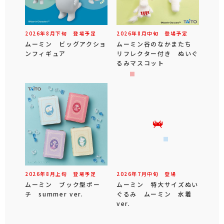
2026年
8
月
下旬
登場予定
2026年
8
月
中旬
登場予定
ムーミン ビッグアクショ
ムーミン谷のなかまたち
ンフィギュア
リフレクター付き ぬいぐ
るみマスコット
2026年
8
月
上旬
登場予定
2026年
7
月
中旬
登場
ムーミン ブック型ポー
ムーミン 特大サイズぬい
チ summer ver.
ぐるみ ムーミン 水着
ver.