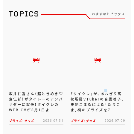
おすすめトピックス
坂井仁香さん（超ときめき♡
「タイクレ」が、あおぎり高
宣伝部）がタイトーのアンバ
校所属VTuberの音霊魂子、
サダーに就任！タイクレの
栗駒こまるによる「たまこ
WEB CMが8月1日よ...
ま」初のプライズを7...
プライズ・グッズ
2026.07.31
プライズ・グッズ
2026.07.09