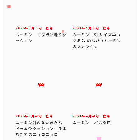
2026年
5
月
下旬
登場
2026年
5
月
下旬
登場
ムーミン ゴブラン織りク
ムーミン SLサイズぬい
ッション
ぐるみ のんびりムーミン
＆スナフキン
2026年
5
月
中旬
登場
2026年
4
月
中旬
登場
ムーミン谷のなかまたち
ムーミン パスタ皿
ドーム型クッション 生ま
れたてのニョロニョロ