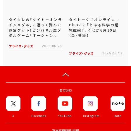
タイクレの「タイトーオンラ
タイトーくじオンライン -
インメダル」に潜って弾んで
Plus- に「とある科学の超
お宝ゲット！ピンパネル型メ
電磁砲T」くじが6月19日
ダルゲーム「オーシャン...
（金）登場！
プライズ・グッズ
2026.06.25
プライズ・グッズ
2026.06.12
官方SNS
X
Facebook
YouTube
Instagram
note
官方直播頻道/存檔