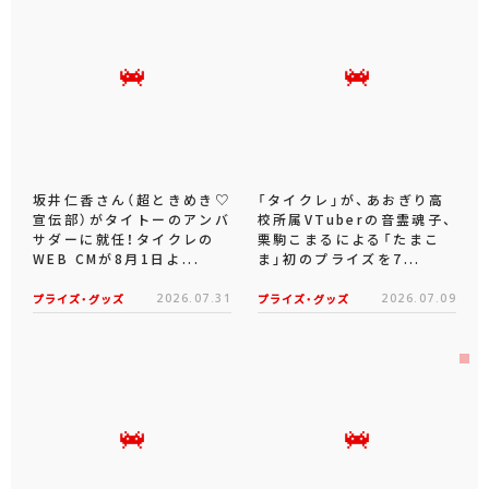
坂井仁香さん（超ときめき♡
「タイクレ」が、あおぎり高
宣伝部）がタイトーのアンバ
校所属VTuberの音霊魂子、
サダーに就任！タイクレの
栗駒こまるによる「たまこ
WEB CMが8月1日よ...
ま」初のプライズを7...
プライズ・グッズ
2026.07.31
プライズ・グッズ
2026.07.09