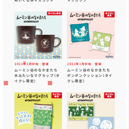
2022年
2
月
中旬
登場
2022年
1
月
中旬
登場
ムーミン谷のなかまたち
ムーミン谷のなかまたち
木みたいなマグカップ（タ
ポンポンクッション（タイ
イクレ限定）
クレ限定）