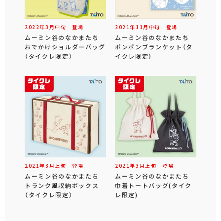
2022年
3
月
中旬
登場
2021年
11
月
中旬
登場
ムーミン谷のなかまたち
ムーミン谷のなかまたち
おでかけショルダーバッグ
ポンポンブランケット（タ
（タイクレ限定）
イクレ限定）
2021年
3
月
上旬
登場
2021年
3
月
上旬
登場
ムーミン谷のなかまたち
ムーミン谷のなかまたち
トランク風収納ボックス
巾着トートバッグ(タイク
（タイクレ限定）
レ限定)