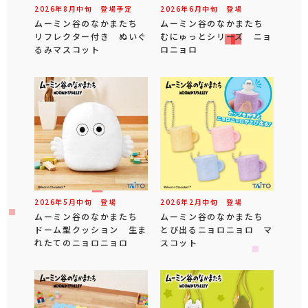
2026年
8
月
中旬
登場予定
2026年
6
月
中旬
登場
ムーミン谷のなかまたち
ムーミン谷のなかまたち
リフレクター付き ぬいぐ
むにゅっとシリーズ ニョ
るみマスコット
ロニョロ
2026年
5
月
中旬
登場
2026年
2
月
中旬
登場
ムーミン谷のなかまたち
ムーミン谷のなかまたち
ドーム型クッション 生ま
とび出るニョロニョロ マ
れたてのニョロニョロ
スコット