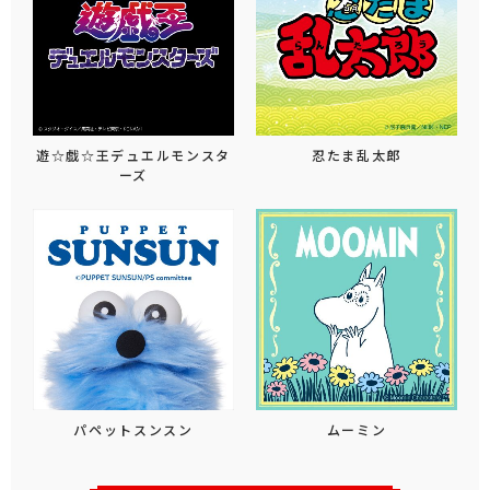
遊☆戯☆王デュエルモンスタ
忍たま乱太郎
ーズ
パペットスンスン
ムーミン