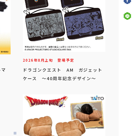
2026年
8
月
上旬
登場予定
みマ
ドラゴンクエスト AM ガジェット
ケース ～40周年記念デザイン～