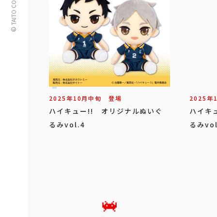
© TAITO CORPORATION
2025年
10
月
中旬
登場
2025年
ハイキュー!! オリジナルぬいぐ
ハイキ
るみvol.4
るみvol