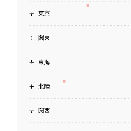
東京
関東
東海
北陸
関西