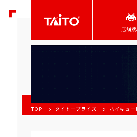
店舖搜
TOP
タイトープライズ
ハイキュー