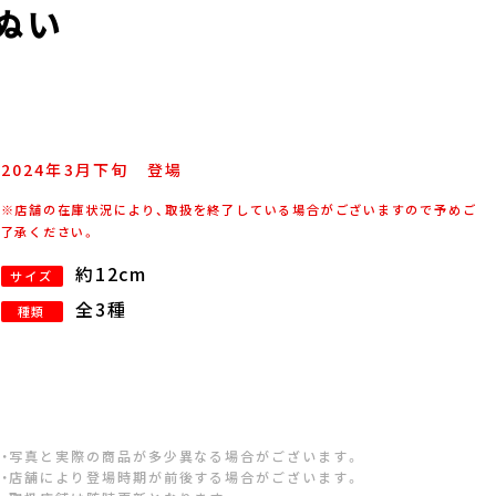
ぬい
2024年
3
月
下旬
登場
※店舗の在庫状況により、取扱を終了している場合がございますので予めご
了承ください。
約12cm
サイズ
全3種
種類
・写真と実際の商品が多少異なる場合がございます。
・店舗により登場時期が前後する場合がございます。