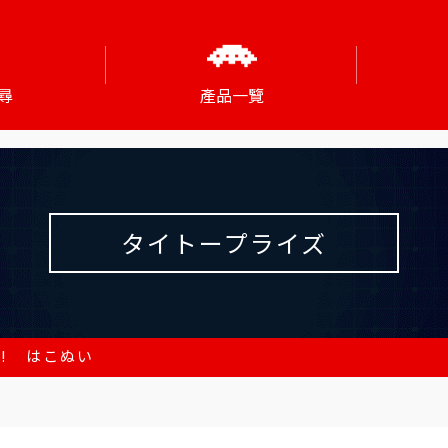
尋
產品一覽
タイトープライズ
‼ はこぬい