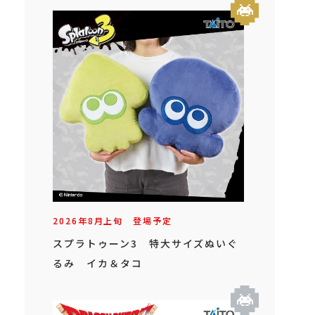
2026年
8
月
上旬
登場予定
スプラトゥーン3 特大サイズぬいぐ
るみ イカ＆タコ