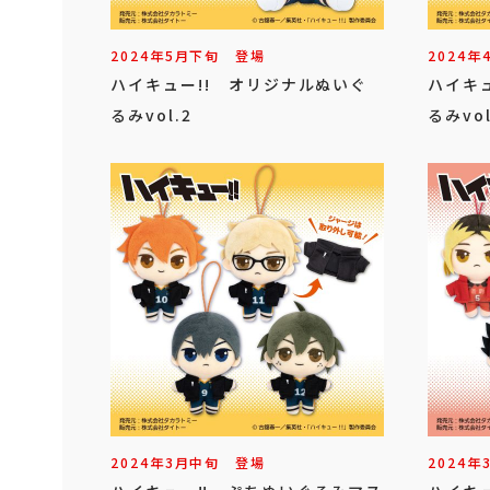
2024年
5
月
下旬
登場
2024年
ハイキュー!! オリジナルぬいぐ
ハイキ
るみvol.2
るみvol
2024年
3
月
中旬
登場
2024年