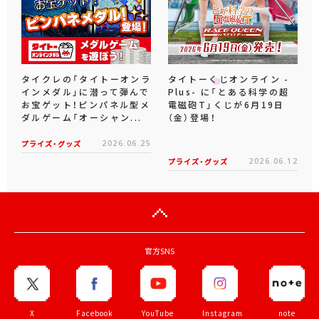
タイクレの「タイトーオンラ
タイトーくじオンライン -
インメダル」に潜って弾んで
Plus- に「とある科学の超
お宝ゲット！ピンパネル型メ
電磁砲T」くじが6月19日
ダルゲーム「オーシャン...
（金）登場！
プライズ・グッズ
2026.06.25
プライズ・グッズ
2026.06.12
官方SNS
X
Facebook
YouTube
Instagram
note