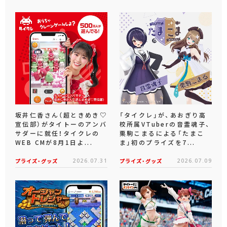
坂井仁香さん（超ときめき♡
「タイクレ」が、あおぎり高
宣伝部）がタイトーのアンバ
校所属VTuberの音霊魂子、
サダーに就任！タイクレの
栗駒こまるによる「たまこ
WEB CMが8月1日よ...
ま」初のプライズを7...
プライズ・グッズ
2026.07.31
プライズ・グッズ
2026.07.09