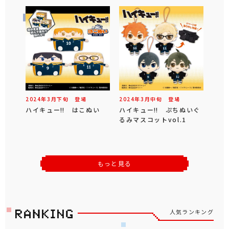
2024年
3
月
下旬
登場
2024年
3
月
中旬
登場
ハイキュー‼ はこぬい
ハイキュー‼ ぷちぬいぐ
るみマスコットvol.1
もっと見る
人気ランキング