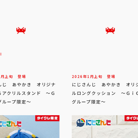
1
月
上旬
登場
2026年
1
月
上旬
登場
んじ あやかき オリジナ
にじさんじ あやかき オリ
Ｇアクリルスタンド ～Ｇ
ルロングクッション ～Ｇｉ
グループ限定～
グループ限定～