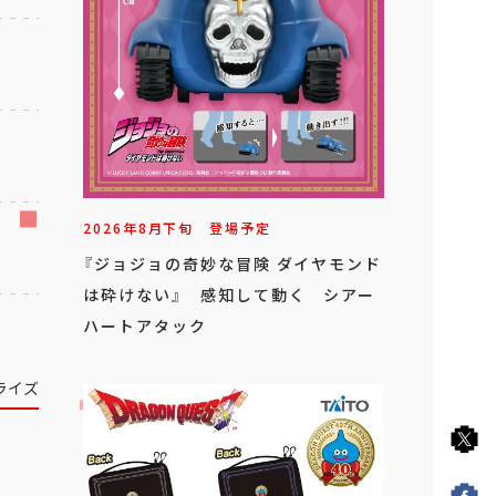
2026年
8
月
下旬
登場予定
『ジョジョの奇妙な冒険 ダイヤモンド
は砕けない』 感知して動く シアー
ハートアタック
ライズ