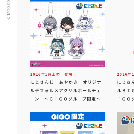
© TAITO CORPORATION
2026年
1
月
上旬
登場
2026年
にじさんじ あやかき オリジナ
にじさ
ルデフォルメアクリルボールチェ
ルＢＩ
ーン ～ＧｉＧＯグループ限定～
ｉＧＯ