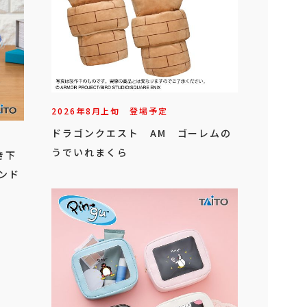
2026年
8
月
上旬
登場予定
ドラゴンクエスト AM ゴーレムの
うでいれまくら
き下
ンド