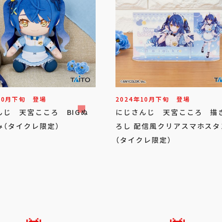
10
月
下旬
登場
2024年
10
月
下旬
登場
んじ 天宮こころ BIGぬ
にじさんじ 天宮こころ 描
み（タイクレ限定）
ろし 配信風クリアスマホスタ
（タイクレ限定）