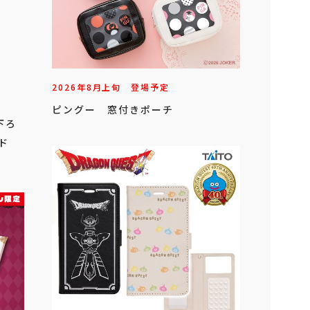
2026年
8
月
上旬
登場予定
ピングー 窓付きポーチ
下ろ
ド