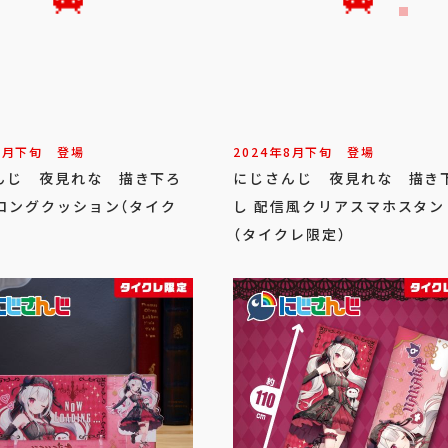
8
月
下旬
登場
2024年
8
月
下旬
登場
んじ 夜見れな 描き下ろ
にじさんじ 夜見れな 描き
Gロングクッション（タイク
し 配信風クリアスマホスタン
（タイクレ限定）