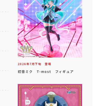
2026年
7
月
下旬
登場
初音ミク T-most フィギュア