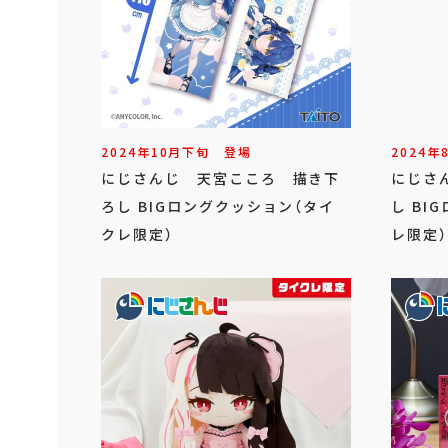
2024年
10
月
下旬
登場
2024年
にじさんじ 天宮こころ 描き下
にじさ
ろし BIGロングクッション（タイ
し BI
クレ限定）
レ限定）