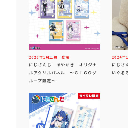
2026年
1
月
上旬
登場
2024年
にじさんじ あやかき オリジナ
にじさ
ルアクリルパネル ～ＧｉＧＯグ
いぐる
ループ限定～