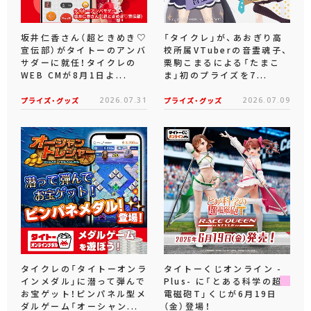
坂井仁香さん（超ときめき♡
「タイクレ」が、あおぎり高
宣伝部）がタイトーのアンバ
校所属VTuberの音霊魂子、
サダーに就任！タイクレの
栗駒こまるによる「たまこ
WEB CMが8月1日よ...
ま」初のプライズを7...
プライズ・グッズ
2026.07.31
プライズ・グッズ
2026.07.09
タイクレの「タイトーオンラ
タイトーくじオンライン -
インメダル」に潜って弾んで
Plus- に「とある科学の超
お宝ゲット！ピンパネル型メ
電磁砲T」くじが6月19日
ダルゲーム「オーシャン...
（金）登場！