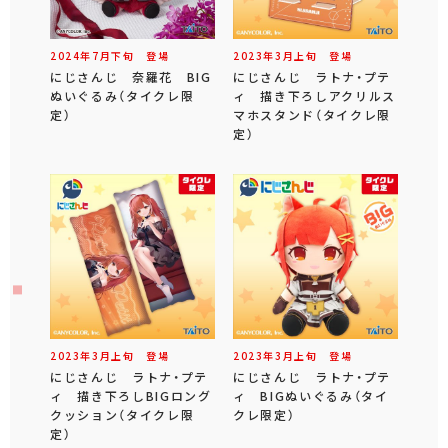
2024年
7
月
下旬
登場
2023年
3
月
上旬
登場
にじさんじ 奈羅花 BIG
にじさんじ ラトナ・プテ
ぬいぐるみ（タイクレ限
ィ 描き下ろしアクリルス
定）
マホスタンド（タイクレ限
定）
2023年
3
月
上旬
登場
2023年
3
月
上旬
登場
にじさんじ ラトナ・プテ
にじさんじ ラトナ・プテ
ィ 描き下ろしBIGロング
ィ BIGぬいぐるみ（タイ
クッション（タイクレ限
クレ限定）
定）