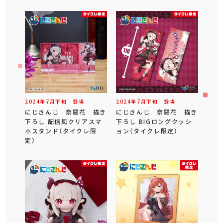
2024年
7
月
下旬
登場
2024年
7
月
下旬
登場
にじさんじ 奈羅花 描き
にじさんじ 奈羅花 描き
下ろし 配信風クリアスマ
下ろし BIGロングクッシ
ホスタンド（タイクレ限
ョン（タイクレ限定）
定）