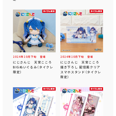
2024年
10
月
下旬
登場
2024年
10
月
下旬
登場
にじさんじ 天宮こころ
にじさんじ 天宮こころ
BIGぬいぐるみ（タイクレ
描き下ろし 配信風クリア
限定）
スマホスタンド（タイクレ
限定）