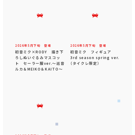
2026年
5
月
下旬
登場
2026年
5
月
下旬
登場
初音ミク×RODY 描き下
初音ミク フィギュア
ろしぬいぐるみマスコッ
3rd season spring ver.
ト セーラー服ver.～巡音
（タイクレ限定）
ルカ＆MEIKO＆KAITO～