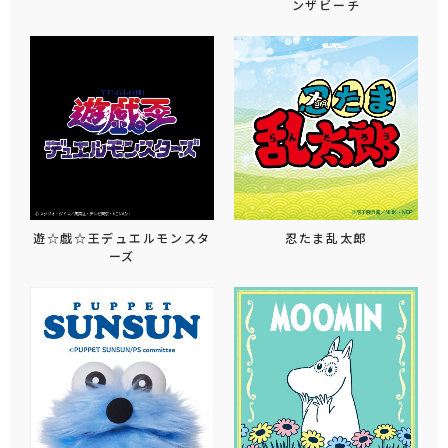
ンザビーチ
遊☆戯☆王デュエルモンスタ
忍たま乱太郎
ーズ