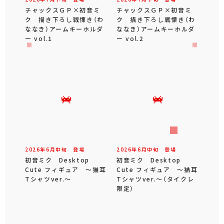
チャックスＧＰ×初音ミ
チャックスＧＰ×初音ミ
ク 描き下ろし戦慄き（わ
ク 描き下ろし戦慄き（わ
ななき）アームキーホルダ
ななき）アームキーホルダ
ー vol.1
ー vol.2
2026年
6
月
中旬
登場
2026年
6
月
中旬
登場
初音ミク Desktop
初音ミク Desktop
Cute フィギュア ～猫耳
Cute フィギュア ～猫耳
Tシャツver.～
Tシャツver.～（タイクレ
限定）