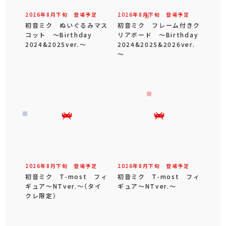
2026年
8
月
下旬
登場予定
2026年
8
月
下旬
登場予定
初音ミク ぬいぐるみマス
初音ミク フレーム付きク
コット ～Birthday
リアボード ～Birthday
2024&2025ver.～
2024&2025&2026ver.
～
2026年
8
月
下旬
登場予定
2026年
8
月
下旬
登場予定
初音ミク T-most フィ
初音ミク T-most フィ
ギュア～NTver.～（タイ
ギュア～NTver.～
クレ限定）