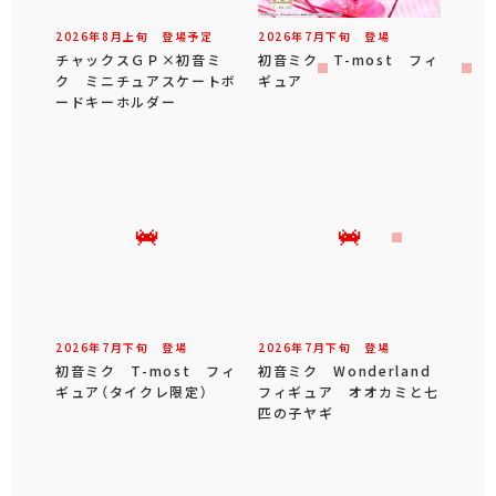
2026年
8
月
上旬
登場予定
2026年
7
月
下旬
登場
チャックスＧＰ×初音ミ
初音ミク T-most フィ
ク ミニチュアスケートボ
ギュア
ードキーホルダー
2026年
7
月
下旬
登場
2026年
7
月
下旬
登場
初音ミク T-most フィ
初音ミク Wonderland
ギュア（タイクレ限定）
フィギュア オオカミと七
匹の子ヤギ