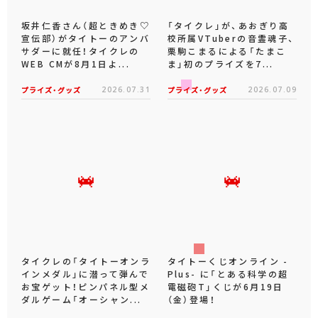
坂井仁香さん（超ときめき♡
「タイクレ」が、あおぎり高
宣伝部）がタイトーのアンバ
校所属VTuberの音霊魂子、
サダーに就任！タイクレの
栗駒こまるによる「たまこ
WEB CMが8月1日よ...
ま」初のプライズを7...
プライズ・グッズ
2026.07.31
プライズ・グッズ
2026.07.09
タイクレの「タイトーオンラ
タイトーくじオンライン -
インメダル」に潜って弾んで
Plus- に「とある科学の超
お宝ゲット！ピンパネル型メ
電磁砲T」くじが6月19日
ダルゲーム「オーシャン...
（金）登場！