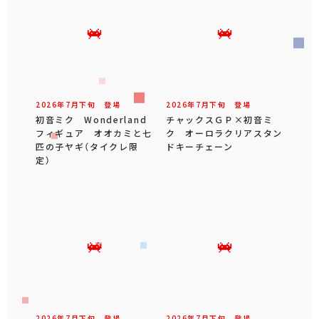
2026年
7
月
下旬
登場
2026年
7
月
下旬
登場
初音ミク Wonderland
チャックスＧＰ×初音ミ
フィギュア オオカミと七
ク オーロラクリアスタン
匹の子ヤギ（タイクレ限
ドキーチェーン
定）
2026年
7
月
下旬
登場
2026年
7
月
下旬
登場