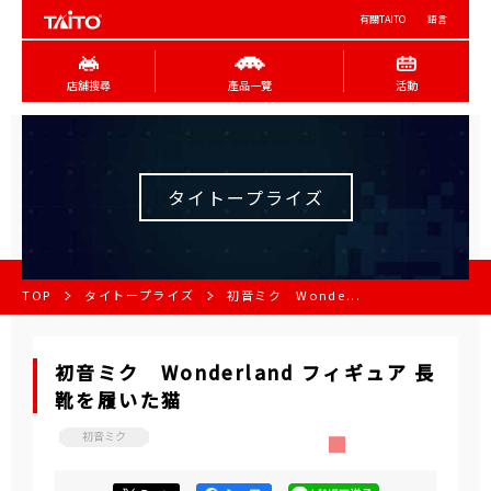
有關TAITO
語言
店舖搜尋
產品一覽
活動
タイトープライズ
TOP
タイトープライズ
初音ミク Wonde...
初音ミク Wonderland フィギュア 長
靴を履いた猫
初音ミク