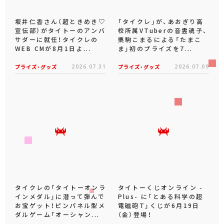
坂井仁香さん（超ときめき♡
「タイクレ」が、あおぎり高
宣伝部）がタイトーのアンバ
校所属VTuberの音霊魂子、
サダーに就任！タイクレの
栗駒こまるによる「たまこ
WEB CMが8月1日よ...
ま」初のプライズを7...
プライズ・グッズ
2026.07.31
プライズ・グッズ
2026.07.09
タイクレの「タイトーオンラ
タイトーくじオンライン -
インメダル」に潜って弾んで
Plus- に「とある科学の超
お宝ゲット！ピンパネル型メ
電磁砲T」くじが6月19日
ダルゲーム「オーシャン...
（金）登場！