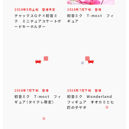
2026年
8
月
上旬
登場予定
2026年
7
月
下旬
登場
チャックスＧＰ×初音ミ
初音ミク T-most フィ
ク ミニチュアスケートボ
ギュア
ードキーホルダー
2026年
7
月
下旬
登場
2026年
7
月
下旬
登場
初音ミク T-most フィ
初音ミク Wonderland
ギュア（タイクレ限定）
フィギュア オオカミと七
匹の子ヤギ