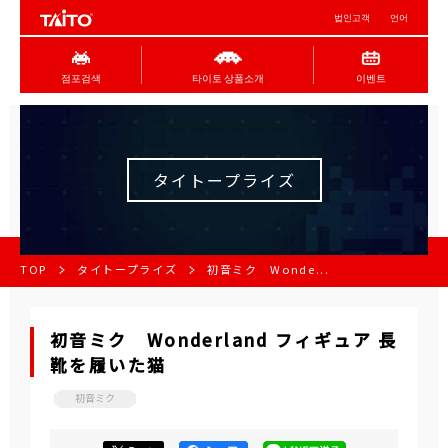
법인고객
언어
점포검색
타이토 상품소개
이벤트
タイトープライズ
TOP
タイトープライズ
初音ミク Wonde...
初音ミク Wonderland フィギュア 長
靴を履いた猫
初音ミク