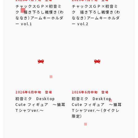
チャックスＧＰ×初音ミ
チャックスＧＰ×初音ミ
ク 描き下ろし戦慄き（わ
ク 描き下ろし戦慄き（わ
ななき）アームキーホルダ
ななき）アームキーホルダ
ー vol.1
ー vol.2
2026年
6
月
中旬
登場
2026年
6
月
中旬
登場
初音ミク Desktop
初音ミク Desktop
Cute フィギュア ～猫耳
Cute フィギュア ～猫耳
Tシャツver.～
Tシャツver.～（タイクレ
限定）