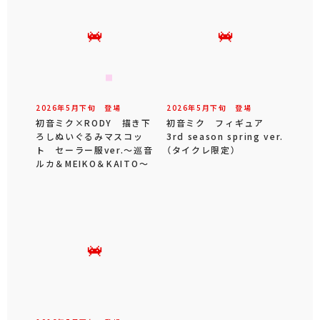
2026年
5
月
下旬
登場
2026年
5
月
下旬
登場
初音ミク×RODY 描き下
初音ミク フィギュア
ろしぬいぐるみマスコッ
3rd season spring ver.
ト セーラー服ver.～巡音
（タイクレ限定）
ルカ＆MEIKO＆KAITO～