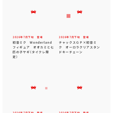
2026年
7
月
下旬
登場
2026年
7
月
下旬
登場
初音ミク Wonderland
チャックスＧＰ×初音ミ
フィギュア オオカミと七
ク オーロラクリアスタン
匹の子ヤギ（タイクレ限
ドキーチェーン
定）
2026年
7
月
下旬
登場
2026年
7
月
下旬
登場