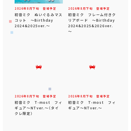
2026年
8
月
下旬
登場予定
2026年
8
月
下旬
登場予定
初音ミク ぬいぐるみマス
初音ミク フレーム付きク
コット ～Birthday
リアボード ～Birthday
2024&2025ver.～
2024&2025&2026ver.
～
2026年
8
月
下旬
登場予定
2026年
8
月
下旬
登場予定
初音ミク T-most フィ
初音ミク T-most フィ
ギュア～NTver.～（タイ
ギュア～NTver.～
クレ限定）