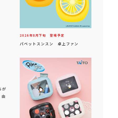
2026年
8
月
下旬
登場予定
パペットスンスン 卓上ファン
ちが
 由