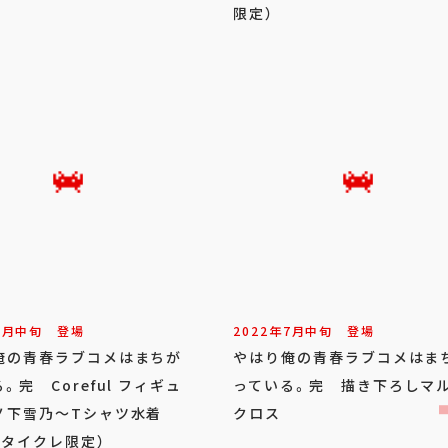
限定）
9
月
中旬
登場
2022年
7
月
中旬
登場
俺の青春ラブコメはまちが
やはり俺の青春ラブコメはま
。完 Coreful フィギュ
っている。完 描き下ろしマ
ノ下雪乃～Tシャツ水着
クロス
～（タイクレ限定）