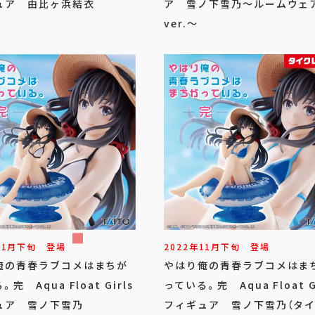
ュア 由比ヶ浜結衣
ア 雪ノ下雪乃～ルームウェ
ver.～
11
月
下旬
登場
2022年
11
月
下旬
登場
俺の青春ラブコメはまちが
やはり俺の青春ラブコメはま
完 Aqua Float Girls
っている。完 Aqua Float Gi
ュア 雪ノ下雪乃
フィギュア 雪ノ下雪乃（タ