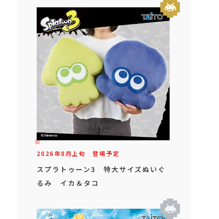
2026年
8
月
上旬
登場予定
スプラトゥーン3 特大サイズぬいぐ
るみ イカ＆タコ