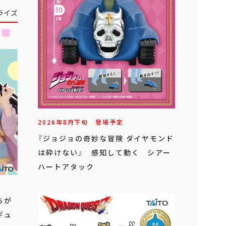
ライズ
2026年
8
月
下旬
登場予定
『ジョジョの奇妙な冒険 ダイヤモンド
は砕けない』 感知して動く シアー
ハートアタック
ちが
ギュ