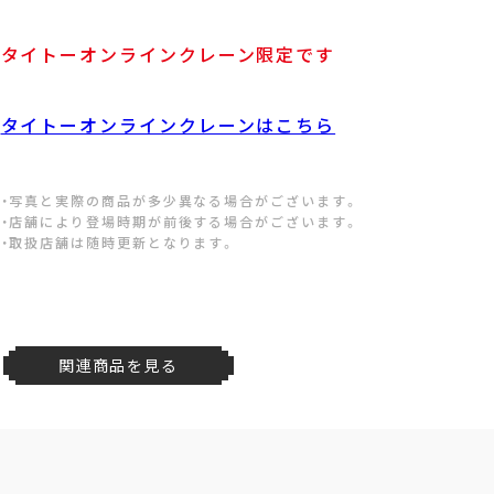
タイトーオンラインクレーン限定です
タイトーオンラインクレーンはこちら
・写真と実際の商品が多少異なる場合がございます。
・店舗により登場時期が前後する場合がございます。
・取扱店舗は随時更新となります。
関連商品を見る