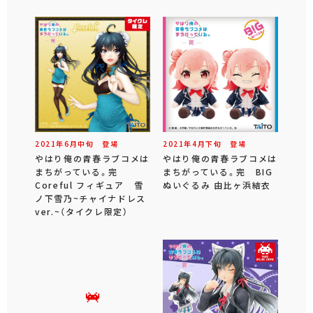
2021年
6
月
中旬
登場
2021年
4
月
下旬
登場
やはり俺の青春ラブコメは
やはり俺の青春ラブコメは
まちがっている。完
まちがっている。完 BIG
Coreful フィギュア 雪
ぬいぐるみ 由比ヶ浜結衣
ノ下雪乃~チャイナドレス
ver.~（タイクレ限定）