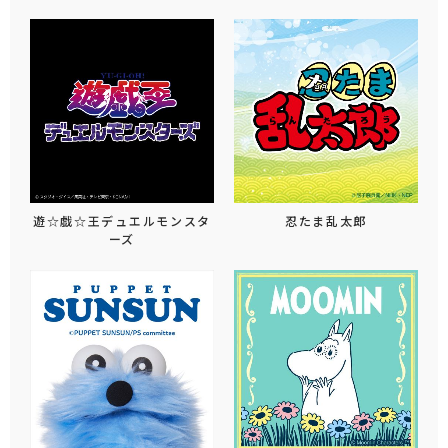
遊☆戯☆王デュエルモンスタ
忍たま乱太郎
ーズ