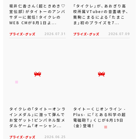
坂井仁香さん（超ときめき♡
「タイクレ」が、あおぎり高
宣伝部）がタイトーのアンバ
校所属VTuberの音霊魂子、
サダーに就任！タイクレの
栗駒こまるによる「たまこ
WEB CMが8月1日よ...
ま」初のプライズを7...
プライズ・グッズ
2026.07.31
プライズ・グッズ
2026.07.09
タイクレの「タイトーオンラ
タイトーくじオンライン -
インメダル」に潜って弾んで
Plus- に「とある科学の超
お宝ゲット！ピンパネル型メ
電磁砲T」くじが6月19日
ダルゲーム「オーシャン...
（金）登場！
プライズ・グッズ
2026.06.25