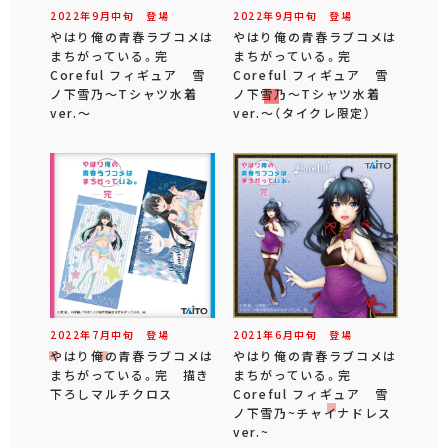
2022年
9
月
中旬
登場
2022年
9
月
中旬
登場
やはり俺の青春ラブコメは
やはり俺の青春ラブコメは
まちがっている。完
まちがっている。完
Coreful フィギュア 雪
Coreful フィギュア 雪
ノ下雪乃～Tシャツ水着
ノ下雪乃～Tシャツ水着
ver.～
ver.～（タイクレ限定）
2022年
7
月
中旬
登場
2021年
6
月
中旬
登場
やはり俺の青春ラブコメは
やはり俺の青春ラブコメは
まちがっている。完 描き
まちがっている。完
下ろしマルチクロス
Coreful フィギュア 雪
ノ下雪乃~チャイナドレス
ver.~