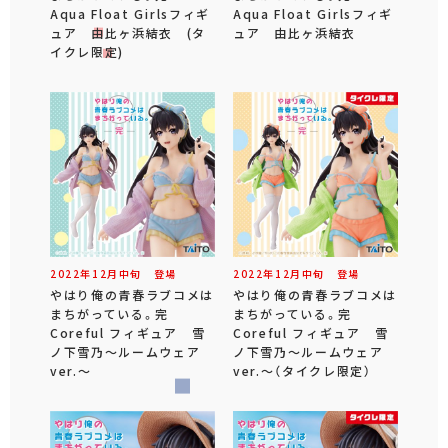
Aqua Float Girlsフィギ
Aqua Float Girlsフィギ
ュア 由比ヶ浜結衣 (タ
ュア 由比ヶ浜結衣
イクレ限定)
2022年
12
月
中旬
登場
2022年
12
月
中旬
登場
やはり俺の青春ラブコメは
やはり俺の青春ラブコメは
まちがっている。完
まちがっている。完
Coreful フィギュア 雪
Coreful フィギュア 雪
ノ下雪乃～ルームウェア
ノ下雪乃～ルームウェア
ver.～
ver.～（タイクレ限定）