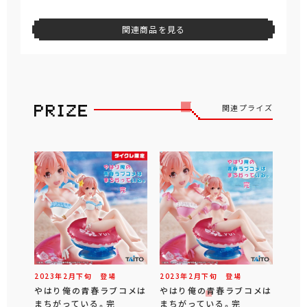
関連商品を見る
関連プライズ
2023年
2
月
下旬
登場
2023年
2
月
下旬
登場
やはり俺の青春ラブコメは
やはり俺の青春ラブコメは
まちがっている。完
まちがっている。完