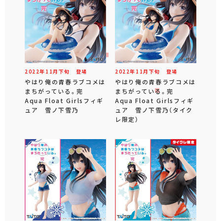
2022年
11
月
下旬
登場
2022年
11
月
下旬
登場
やはり俺の青春ラブコメは
やはり俺の青春ラブコメは
まちがっている。完
まちがっている。完
Aqua Float Girlsフィギ
Aqua Float Girlsフィギ
ュア 雪ノ下雪乃
ュア 雪ノ下雪乃（タイク
レ限定）