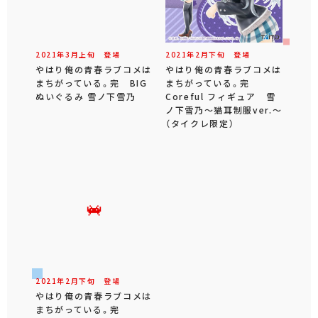
2021年
3
月
上旬
登場
2021年
2
月
下旬
登場
やはり俺の青春ラブコメは
やはり俺の青春ラブコメは
まちがっている。完 BIG
まちがっている。完
ぬいぐるみ 雪ノ下雪乃
Coreful フィギュア 雪
ノ下雪乃～猫耳制服ver.～
（タイクレ限定）
2021年
2
月
下旬
登場
やはり俺の青春ラブコメは
まちがっている。完