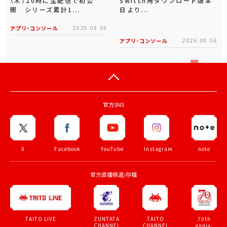
（木）20時に生配信で初公
Switch用ダウンロード版本
開 シリーズ累計1...
日より...
アプリ･コンソール
2026.08.06
アプリ･コンソール
2026.08.06
官方SNS
X
Facebook
YouTube
Instagram
note
官方直播頻道/存檔
ZUNTATA
TAITO
70th
TAITO LIVE
CHANNEL
CHANNEL
anniv.