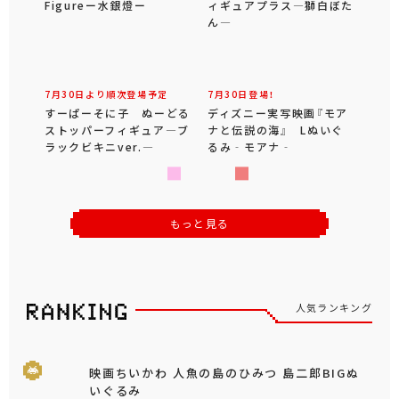
Figureー水銀燈ー
ィギュアプラス―獅白ぼた
ん―
7月30日より順次登場予定
7月30日登場！
すーぱーそに子 ぬーどる
ディズニー実写映画『モア
ストッパーフィギュア―ブ
ナと伝説の海』 Lぬいぐ
ラックビキニver.―
るみ‐モアナ‐
もっと見る
人気ランキング
映画ちいかわ 人魚の島のひみつ 島二郎BIGぬ
いぐるみ