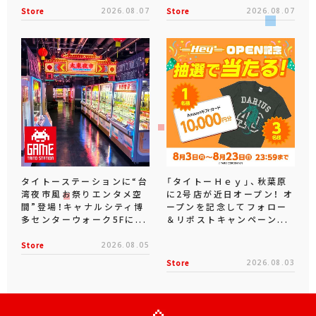
Store
2026.08.07
Store
2026.08.07
タイトーステーションに“台
「タイトーＨｅｙ」、秋葉原
湾夜市風お祭りエンタメ空
に2号店が近日オープン！ オ
間”登場！キャナルシティ博
ープンを記念してフォロー
多センターウォーク5Fに...
＆リポストキャンペーン...
Store
2026.08.05
Store
2026.08.03