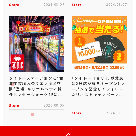
Store
2026.08.07
Store
2026.08.07
タイトーステーションに“台
「タイトーＨｅｙ」、秋葉原
湾夜市風お祭りエンタメ空
に2号店が近日オープン！ オ
間”登場！キャナルシティ博
ープンを記念してフォロー
多センターウォーク5Fに...
＆リポストキャンペーン...
Store
2026.08.05
Store
2026.08.03