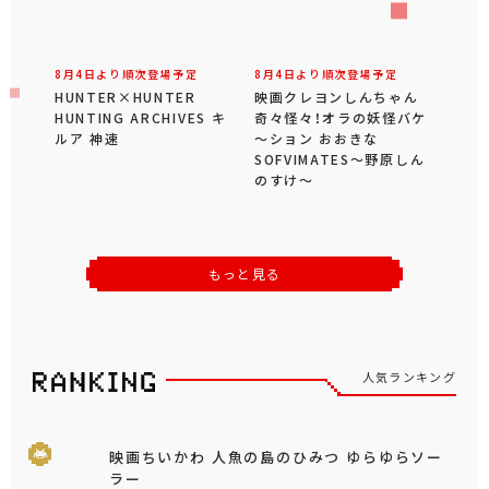
8月4日より順次登場予定
8月4日より順次登場予定
HUNTER×HUNTER
映画クレヨンしんちゃん
HUNTING ARCHIVES キ
奇々怪々！オラの妖怪バケ
ルア 神速
～ション おおきな
SOFVIMATES～野原しん
のすけ～
もっと見る
人気ランキング
映画ちいかわ 人魚の島のひみつ ゆらゆらソー
ラー