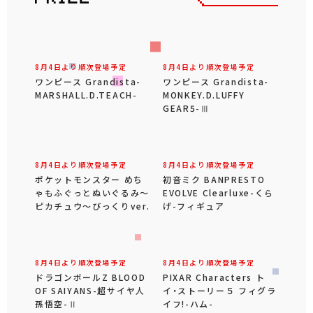
8月4日より順次登場予定
8月4日より順次登場予定
ワンピース Grandista-
ワンピース Grandista-
MARSHALL.D.TEACH-
MONKEY.D.LUFFY
GEAR5-Ⅲ
8月4日より順次登場予定
8月4日より順次登場予定
ポケットモンスター めち
初音ミク BANPRESTO
ゃもふぐっとぬいぐるみ～
EVOLVE Clearluxe-くら
ピカチュウ～びっくりver.
げ-フィギュア
8月4日より順次登場予定
8月4日より順次登場予定
ドラゴンボールZ BLOOD
PIXAR Characters ト
OF SAIYANS-超サイヤ人
イ・ストーリー５ フィグラ
孫悟空-Ⅱ
イフ!-ハム-