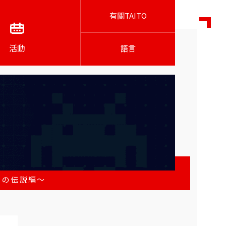
有關TAITO
活動
語言
トの伝説編～