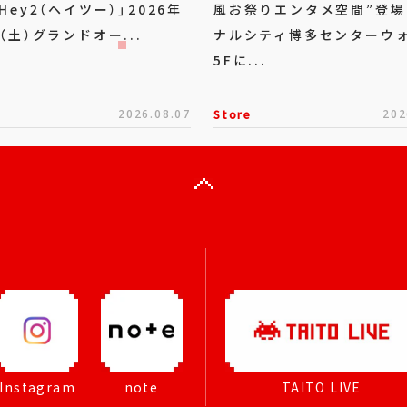
Hey2（ヘイツー）」2026年
風お祭りエンタメ空間”登場
（土）グランドオー...
ナルシティ博多センターウ
5Fに...
2026.08.07
Store
202
Instagram
note
TAITO LIVE