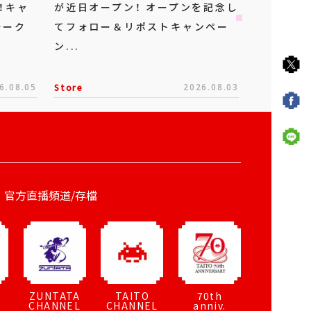
！キャ
が近日オープン！ オープンを記念し
ォーク
てフォロー＆リポストキャンペー
ン...
6.08.05
Store
2026.08.03
官方直播頻道/存檔
ZUNTATA
TAITO
70th
CHANNEL
CHANNEL
anniv.