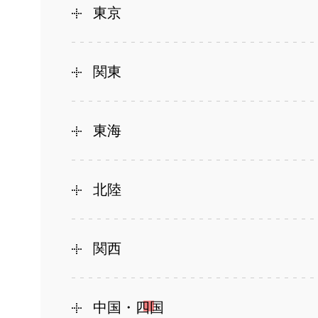
東京
関東
東海
北陸
関西
中国・四国