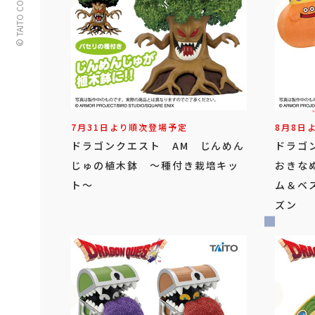
© TAITO CORPORATION
7月31日より順次登場予定
8月8日
ドラゴンクエスト AM じんめん
ドラゴ
じゅの植木鉢 ～種付き栽培キッ
おきな
ト～
ム＆ベ
ズン