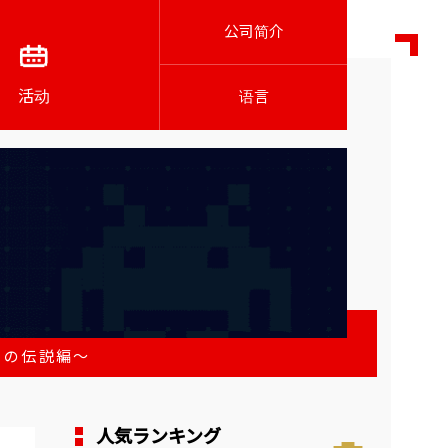
公司简介
活动
语言
トの伝説編～
人気ランキング