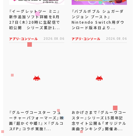
『イーグレットツー ミニ』
『バブルボブル シュガーダ
新作追加ソフト詳細を8月
ンジョン ブースト』
27日（木）20時に生配信で
Nintendo Switch用ダウ
初公開 シリーズ累計1...
ンロード版本日より...
アプリ･コンソール
2026.08.06
アプリ･コンソール
2026.08.06
『グルーヴコースター フュ
おかげさまで『グルーヴコー
ーチャーパフォーマーズ』映
スター』シリーズ15周年記
画『超かぐや姫！』×『グルコ
念サイト公開＆「オリジナル
スFP』コラボ実施！...
楽曲ランキング」開催あ...