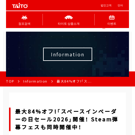
법인고객
언어
점포검색
타이토 상품소개
이벤트
Information
TOP
Information
最大84%オフ!「ス...
最大84%オフ!「スペースインベーダ
ーの日セール2026」開催！ Steam弾
幕フェスも同時開催中！