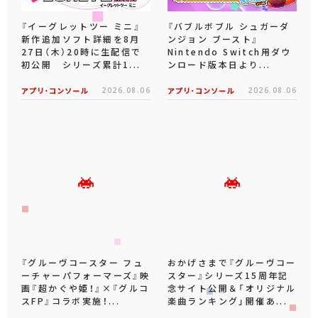
『イーグレットツー ミニ』
『バブルボブル シュガーダ
新作追加ソフト詳細を8月
ンジョン ブースト』
27日（木）20時に生配信で
Nintendo Switch用ダウ
初公開 シリーズ累計1...
ンロード版本日より...
アプリ･コンソール
2026.08.06
アプリ･コンソール
2026.08.06
『グルーヴコースター フュ
おかげさまで『グルーヴコー
ーチャーパフォーマーズ』映
スター』シリーズ15周年記
画『超かぐや姫！』×『グルコ
念サイト公開＆「オリジナル
スFP』コラボ実施！...
楽曲ランキング」開催あ...