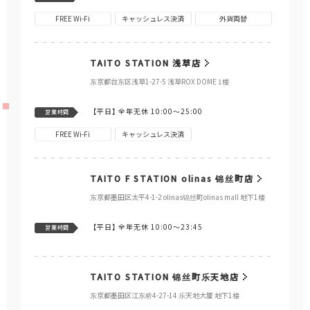
FREE Wi-Fi
キャッシュレス決済
外貨両替
TAITO STATION 浅草店
东京都台东区浅草1-27-5 浅草ROX DOME 1楼
【平日】
全年无休 10:00～25:00
営業時間
FREE Wi-Fi
キャッシュレス決済
TAITO F STATION olinas 锦丝町店
东京都墨田区太平4-1-2 olinas锦丝町olinas mall 地下1楼
【平日】
全年无休 10:00～23:45
営業時間
TAITO STATION 锦丝町乐天地店
东京都墨田区江东桥4-27-14 乐天地大厦 地下1楼