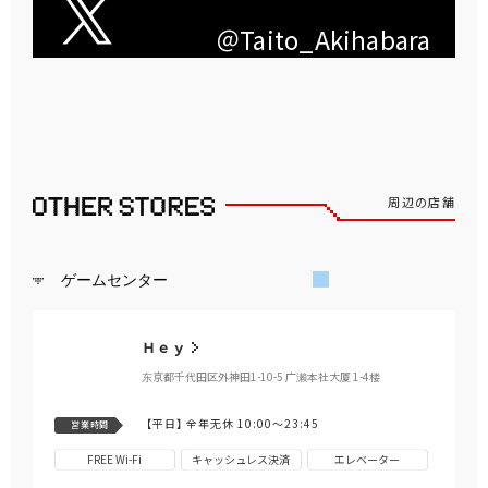
＠Taito_Akihabara
周辺の店舗
ゲームセンター
Ｈｅｙ
东京都千代田区外神田1-10-5 广濑本社大厦 1-4楼
【平日】
全年无休 10:00～23:45
営業時間
FREE Wi-Fi
キャッシュレス決済
エレベーター