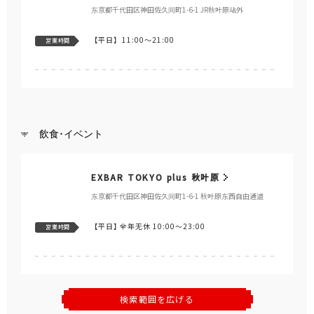
东京都千代田区神田佐久间町1-6-1 JR秋叶原站外
【平日】
11:00～21:00
営業時間
飲食･イベント
EXBAR TOKYO plus 秋叶原
东京都千代田区神田佐久间町1-6-1 秋叶原东西自由通道
【平日】
全年无休 10:00～23:00
営業時間
検索範囲を広げる