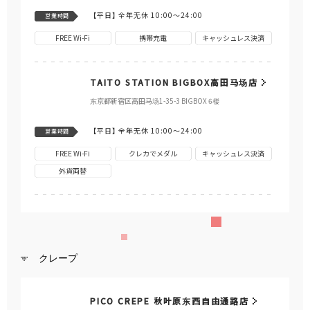
【平日】
全年无休 10:00～24:00
営業時間
FREE Wi-Fi
携帯充電
キャッシュレス決済
TAITO STATION BIGBOX高田马场店
东京都新宿区高田马场1-35-3 BIGBOX 6楼
【平日】
全年无休 10:00～24:00
営業時間
FREE Wi-Fi
クレカでメダル
キャッシュレス決済
外貨両替
クレープ
PICO CREPE 秋叶原东西自由通路店