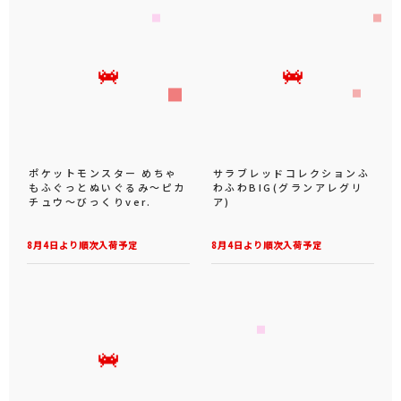
ポケットモンスター めちゃ
サラブレッドコレクションふ
もふぐっとぬいぐるみ～ピカ
わふわBIG(グランアレグリ
チュウ～びっくりver.
ア)
8月4日より順次入荷予定
8月4日より順次入荷予定