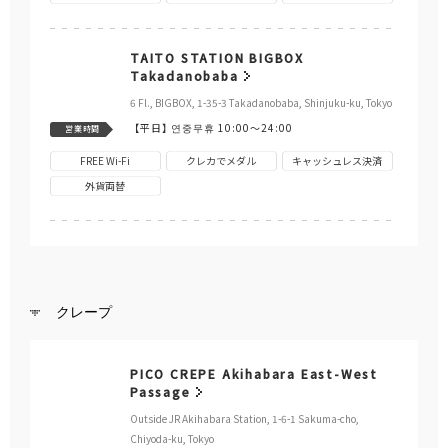
TAITO STATION BIGBOX
Takadanobaba
6 Fl., BIGBOX, 1-35-3 Takadanobaba, Shinjuku-ku, Tokyo
【平日】
연중무휴 10:00～24:00
営業時間
FREE Wi-Fi
クレカでメダル
キャッシュレス決済
外貨両替
クレープ
PICO CREPE Akihabara East-West
Passage
Outside JR Akihabara Station, 1-6-1 Sakuma-cho,
Chiyoda-ku, Tokyo