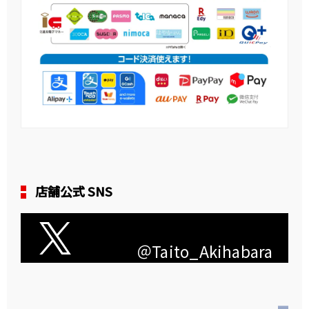
店舗公式 SNS
＠Taito_Akihabara