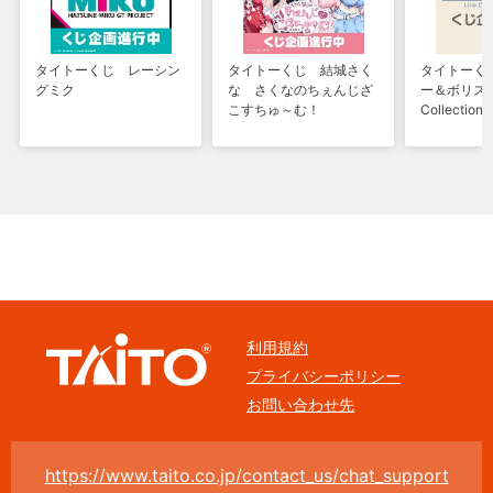
タイトーくじ レーシン
タイトーくじ 結城さく
タイトーく
グミク
な さくなのちぇんじざ
ー＆ボリス L
こすちゅ～む！
Collection
利用規約
プライバシーポリシー
お問い合わせ先
https://www.taito.co.jp/contact_us/chat_support