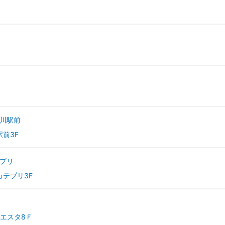
川駅前
駅前3F
プリ
カテプリ3F
幌エスタ8Ｆ