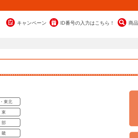
キャンペーン
ID番号の入力はこちら！
商
・東北
 東
 部
 畿