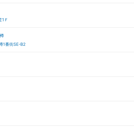
笠1Ｆ
樽
1番街SE-B2