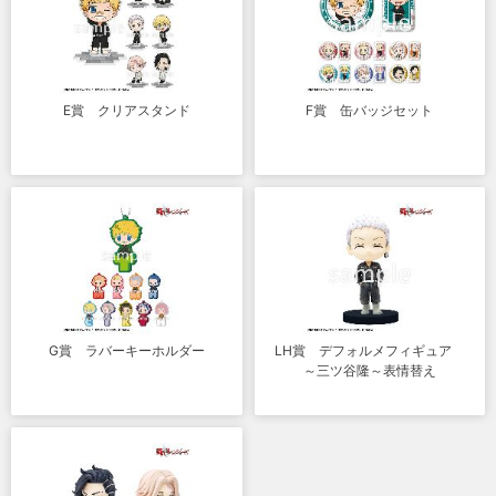
E賞 クリアスタンド
F賞 缶バッジセット
G賞 ラバーキーホルダー
LH賞 デフォルメフィギュア
～三ツ谷隆～表情替え