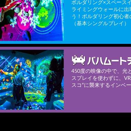
ボルダリング×スペース
ライミングウォールに出
う！ボルダリング初心者
（基本シングルプレイ）
450度の映像の中で、
スプレイを使わずに、V
スコ”に襲来するインベ