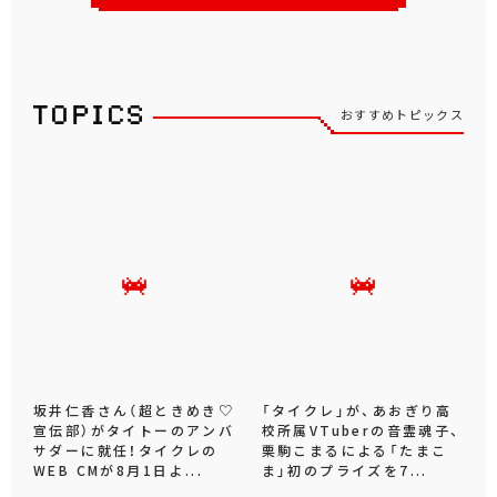
おすすめトピックス
坂井仁香さん（超ときめき♡
「タイクレ」が、あおぎり高
宣伝部）がタイトーのアンバ
校所属VTuberの音霊魂子、
サダーに就任！タイクレの
栗駒こまるによる「たまこ
WEB CMが8月1日よ...
ま」初のプライズを7...