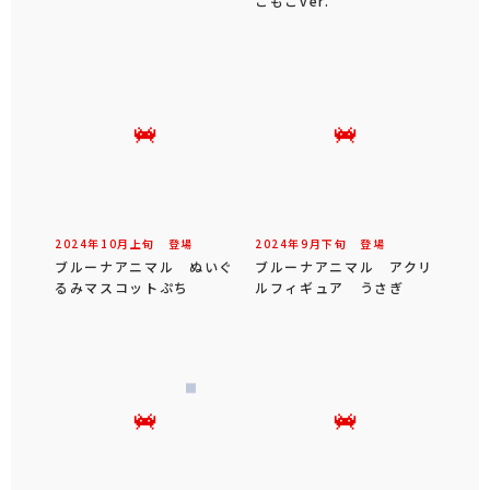
こもこver.
2024年
10
月
上旬
登場
2024年
9
月
下旬
登場
ブルーナアニマル ぬいぐ
ブルーナアニマル アクリ
るみマスコットぷち
ルフィギュア うさぎ