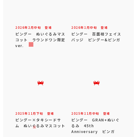
2026年
2
月
中旬
登場
2026年
1
月
中旬
登場
ピングー ぬいぐるみマス
ピングー 百面相フェイス
コット ラウンドワン限定
バッジ ピングー&ピンガ
ver.
2025年
11
月
下旬
登場
2025年
11
月
中旬
登場
ピングー×タキシードサ
ピングー GRAN+ぬいぐ
ム ぬいぐるみマスコット
るみ 45th
Anniversary ピンガ