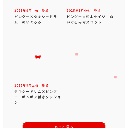
2025年
9
月
中旬
登場
2025年
8
月
中旬
登場
ピングー×タキシードサ
ピングー×松本セイジ ぬ
ム ぬいぐるみ
いぐるみマスコット
2025年
8
月
上旬
登場
タキシードサム×ピング
ー ポンポン付きクッショ
ン
もっと見る