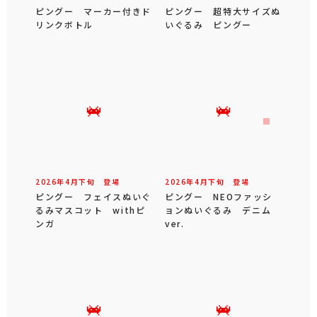
ピングー マーカー付きド
ピングー 超特大サイズぬ
リンクボトル
いぐるみ ピングー
2026年
4
月
下旬
登場
2026年
4
月
下旬
登場
ピングー フェイスぬいぐ
ピングー NEOファッシ
るみマスコット withピ
ョンぬいぐるみ デニム
ンガ
ver.