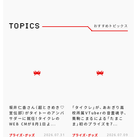
おすすめトピックス
坂井仁香さん（超ときめき♡
「タイクレ」が、あおぎり高
宣伝部）がタイトーのアンバ
校所属VTuberの音霊魂子、
サダーに就任！タイクレの
栗駒こまるによる「たまこ
WEB CMが8月1日よ...
ま」初のプライズを7...
プライズ・グッズ
2026.07.31
プライズ・グッズ
2026.07.09