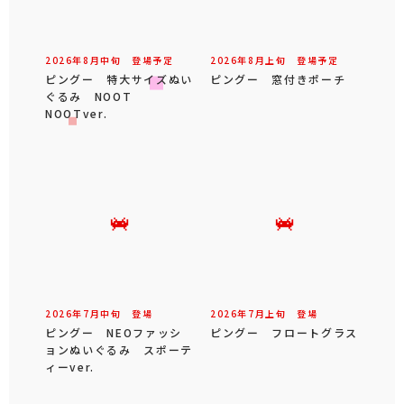
2026年
8
月
中旬
登場予定
2026年
8
月
上旬
登場予定
ピングー 特大サイズぬい
ピングー 窓付きポーチ
ぐるみ NOOT
NOOTver.
2026年
7
月
中旬
登場
2026年
7
月
上旬
登場
ピングー NEOファッシ
ピングー フロートグラス
ョンぬいぐるみ スポーテ
ィーver.