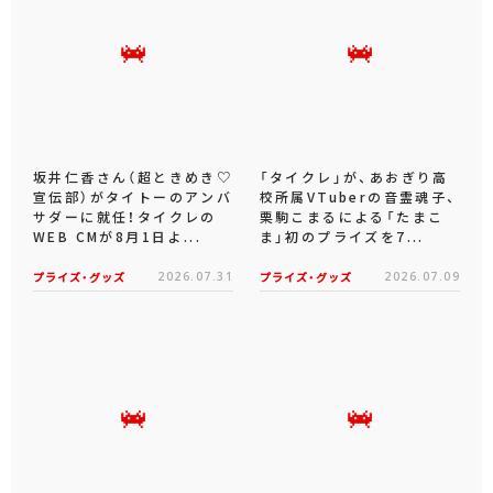
坂井仁香さん（超ときめき♡
「タイクレ」が、あおぎり高
宣伝部）がタイトーのアンバ
校所属VTuberの音霊魂子、
サダーに就任！タイクレの
栗駒こまるによる「たまこ
WEB CMが8月1日よ...
ま」初のプライズを7...
プライズ・グッズ
2026.07.31
プライズ・グッズ
2026.07.09