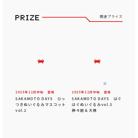
関連プライズ
2025年
12
月
中旬
登場
2025年
12
月
中旬
登場
SAKAMOTO DAYS ひっ
SAKAMOTO DAYS はぐ
つきぬいぐるみマスコット
はぐぬいぐるみvol.3
vol.2
神々廻＆大佛