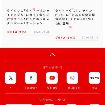
タイクレの「タイトーオンラ
タイトーくじオンライン -
インメダル」に潜って弾んで
Plus- に「とある科学の超
お宝ゲット！ピンパネル型メ
電磁砲T」くじが6月19日
ダルゲーム「オーシャン...
（金）登場！
プライズ・グッズ
2026.06.25
プライズ・グッズ
2026.06.12
공식 소셜 미디어
X
Facebook
YouTube
Instagram
note
공식 생방송・아카이브