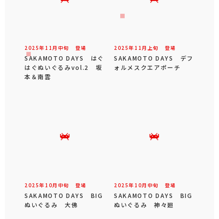
2025年
11
月
中旬
登場
2025年
11
月
上旬
登場
SAKAMOTO DAYS はぐ
SAKAMOTO DAYS デフ
はぐぬいぐるみvol.2 坂
ォルメスクエアポーチ
本＆南雲
2025年
10
月
中旬
登場
2025年
10
月
中旬
登場
SAKAMOTO DAYS BIG
SAKAMOTO DAYS BIG
ぬいぐるみ 大佛
ぬいぐるみ 神々廻