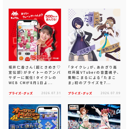
坂井仁香さん（超ときめき♡
「タイクレ」が、あおぎり高
宣伝部）がタイトーのアンバ
校所属VTuberの音霊魂子、
サダーに就任！タイクレの
栗駒こまるによる「たまこ
WEB CMが8月1日よ...
ま」初のプライズを7...
プライズ・グッズ
2026.07.31
プライズ・グッズ
2026.07.09