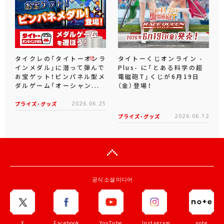
タイクレの「タイトーオンラ
タイトーくじオンライン -
インメダル」に潜って弾んで
Plus- に「とある科学の超
お宝ゲット！ピンパネル型メ
電磁砲T」くじが6月19日
ダルゲーム「オーシャン...
（金）登場！
プライズ・グッズ
2026.06.25
プライズ・グッズ
2026.06.12
공식 소셜 미디어
X
Facebook
YouTube
Instagram
note