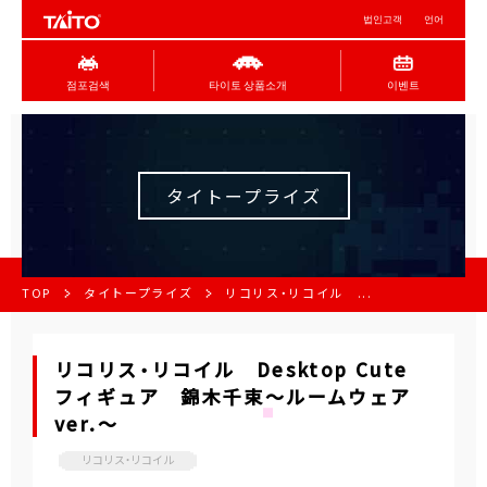
법인고객
언어
점포검색
타이토 상품소개
이벤트
タイトープライズ
TOP
タイトープライズ
リコリス・リコイル ...
リコリス・リコイル Desktop Cute
フィギュア 錦木千束～ルームウェア
ver.～
リコリス・リコイル