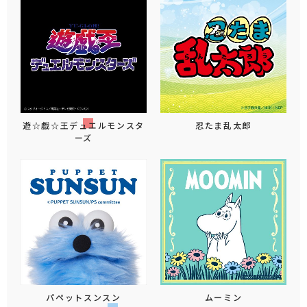
遊☆戯☆王デュエルモンスタ
忍たま乱太郎
ーズ
パペットスンスン
ムーミン