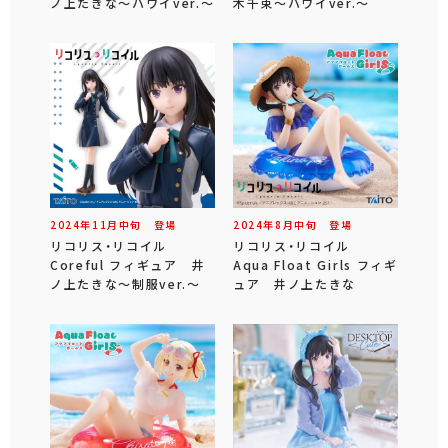
ノ上たきな～ハワイver.～
木千束～ハワイver.～
2024年
11
月
中旬
登場
2024年
8
月
中旬
登場
リコリス・リコイル
リコリス・リコイル
Coreful フィギュア 井
Aqua Float Girls フィギ
ノ上たきな～制服ver.～
ュア 井ノ上たきな