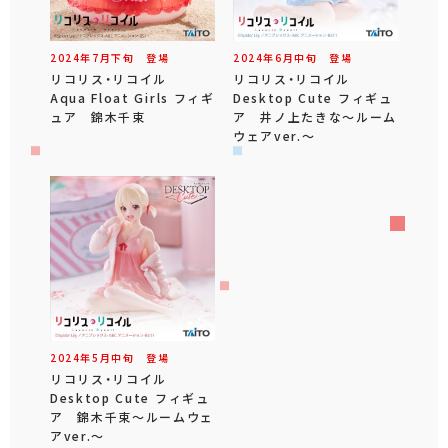
2024年
7
月
下旬
登場
2024年
6
月
中旬
登場
リコリス・リコイル
リコリス・リコイル
Aqua Float Girls フィギ
Desktop Cute フィギュ
ュア 錦木千束
ア 井ノ上たきな～ルーム
ウェアver.～
2024年
5
月
中旬
登場
リコリス・リコイル
Desktop Cute フィギュ
ア 錦木千束～ルームウェ
アver.～