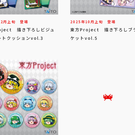
12
月
上旬
登場
2025年
10
月
上旬
登場
oject 描き下ろしビジュ
東方Project 描き下ろしブ
トクッションvol.3
ケットvol.5