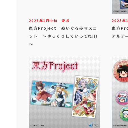
2026年
1
月
中旬
登場
2025年
東方Project ぬいぐるみマスコ
東方Pr
ット ～ゆっくりしていってね!!!
アルアー
～