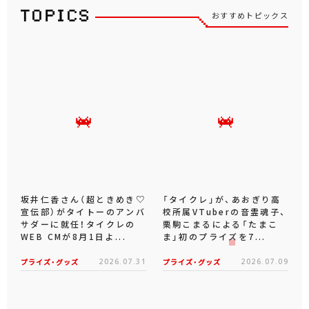
おすすめトピックス
坂井仁香さん（超ときめき♡
「タイクレ」が、あおぎり高
宣伝部）がタイトーのアンバ
校所属VTuberの音霊魂子、
サダーに就任！タイクレの
栗駒こまるによる「たまこ
WEB CMが8月1日よ...
ま」初のプライズを7...
プライズ・グッズ
2026.07.31
プライズ・グッズ
2026.07.09