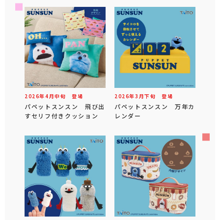
2026年
4
月
中旬
登場
2026年
3
月
下旬
登場
パペットスンスン 飛び出
パペットスンスン 万年カ
すセリフ付きクッション
レンダー